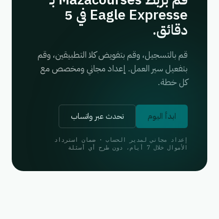
قم بربط Mazacourses بـ
Eagle Expresse في 5
دقائق.
قم بالتسجيل، وقم بتفويض كلا التطبيقين، وقم
بتفعيل سير العمل. إعداد مجاني ومخصص مع
كل خطة.
ابدأ اليوم
تحدث عبر واتساب
إعداد مجاني لمدير الحساب · ضمان استرداد
الأموال خلال 7 أيام، دون طرح أي أسئلة