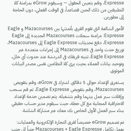
Expresse، وقم بتعيين الحقول — وسيقوم eGrow بمزامنة كلا
التطبيقين من ذلك الحين فصاعداً، في الوقت الفعلي، دون الحاجة
إلى مطورين.
الأمور الشائعة التي تقوم الفرق بأتمتتها بين Mazacourses و Eagle
Expresse: مزامنة سجلات Mazacourses الجديدة إلى Eagle
Expresse، دفع تحديثات Eagle Expresse إلى Mazacourses،
توزيع حدث واحد في Mazacourses إلى إجراءات متعددة عبر
Eagle Expresse، تنبيه فريقك في الدردشة عند حدوث أي خلل،
وتوحيد بيانات العملاء بحيث يرى كلا النظامين نفس مصدر البيانات
الموثوق.
يستغرق الإعداد حوالي 5 دقائق. اشترك في eGrow، وقم بتفويض
Mazacourses، وقم بتفويض Eagle Expresse، ثم قم بسحب
وإفلات سير عمل بينهما وقم بتشغيله. يتم تضمين خدمة الإعداد
الاحترافية المجانية مع كل خطة، حيث سيقوم مدير حساب حقيقي
ببناء سير العمل الأول الخاص بك معك عبر مشاركة الشاشة.
تم تصميم eGrow خصيصاً لفرق التجارة الإلكترونية والعمليات:
يعمل تكامل Mazacourses + Eagle Expresse جنباً إلى جنب