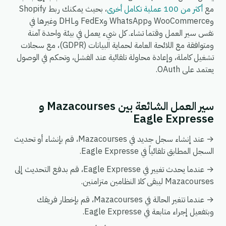
مع
أكثر من 100 عملية تكامل أخرى
، بحيث يمكنك ربط Shopify
وWooCommerce وWhatsApp وFedEx وDHL وغيرها في
نفس سير العمل وقتما تشاء. كل شيء يعمل في بيئة واحدة آمنة
ومتوافقة مع اللائحة العامة لحماية البيانات (GDPR)، مع سجلات
تشغيل كاملة، وإعادة محاولة تلقائية عند الفشل، وتحكم في الوصول
يعتمد على OAuth.
سير العمل الشائعة بين Mazacourses و
Eagle Expresse
→ عند إنشاء سجل جديد في Mazacourses، قم بإنشاء أو تحديث
السجل المطابق تلقائياً في Eagle Expresse.
→ عندما يحدث تغيير في Eagle Expresse، قم بدفع التحديث إلى
Mazacourses ليبقى كلا النظامين متزامنين.
→ عندما تتغير الحالة في Mazacourses، قم بإخطار فريقك
وبتفعيل إجراء متابعة في Eagle Expresse.