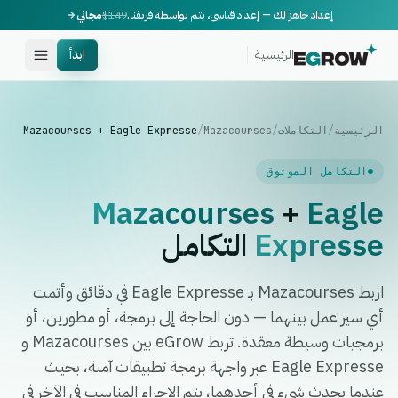
إعداد جاهز لك — إعداد قياسي، يتم بواسطة فريقنا.
$149
مجاني
الرئيسية
ابدأ
الرئيسية
/
التكاملات
/
Mazacourses
/
Mazacourses + Eagle Expresse
التكامل الموثوق
Mazacourses
+
Eagle
Expresse
التكامل
اربط Mazacourses بـ Eagle Expresse في دقائق وأتمت
أي سير عمل بينهما — دون الحاجة إلى برمجة، أو مطورين، أو
برمجيات وسيطة معقدة. تربط eGrow بين Mazacourses و
Eagle Expresse عبر واجهة برمجة تطبيقات آمنة، بحيث
عندما يحدث شيء في أحدهما، يتم الإجراء المناسب في الآخر في