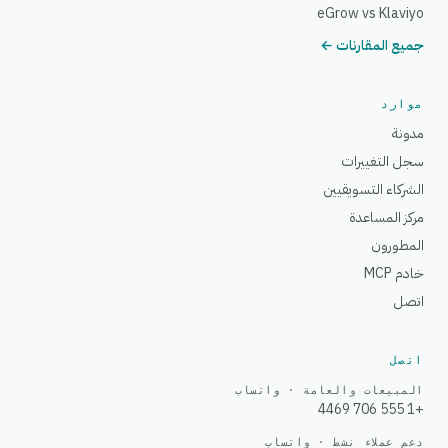
eGrow vs Klaviyo
جميع المقارنات ←
موارد
مدونة
سجل التغييرات
الشركاء التسويقيين
مركز المساعدة
المطورون
خادم MCP
اتصل
اتصل
المبيعات والعامة · واتساب
+1 555 706 4469
دعم عملاء نشط · واتساب