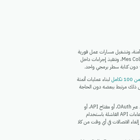
 تكامل Mes Colis Express ربط Mes Colis Express بـ eGrow عبر واجهة برمجة تطبيقات (API) آمنة، وتشغيل مسارات عمل فورية
بدون كود بين Mes Colis Express وبقية أدواتك البرمجية. يمكنك تفعيل الأتمتة بناءً على أحداث Mes Colis Express، وتنفيذ إجراءات داخل
10 تكامل
لبناء عمليات أتمتة
وكل ذلك مرتبط ببعضه دون الحاجة
تقوم eGrow بتفويض Mes Colis Express باستخدام أي طريقة تدعمها Mes Colis Express رسميًا - سواء عبر OAuth، أو مفتاح API، أو
Webhook موقع - حيث يتم تشفير جميع البيانات أثناء النقل (TLS 1.2+) وأثناء التخزين، وإعادة محاولة استدعاءات API الفاشلة باستخدام
غاء الاتصالات في أي وقت من كلا