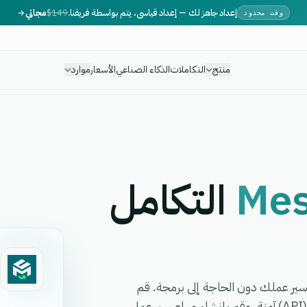
إعداد جاهز لك — إعداد قياسي، يتم بواسطة فريقنا.
$149
مجاني
وقت محدود
منتج
التكاملات
الذكاء الصناعي
الأسعار
موارد
Mes
التكامل
 في دقائق وقم بأتمتة سير عملك دون الحاجة إلى برمجة. قم
بمزامنة البيانات في الوقت الفعلي عبر واجهة برمجة تطبيقات (API) آمنة، وقم بإنشاء مهام سير عمل