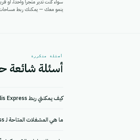
ينمو معك — يمكنك ربط مساحات عمل متعددة لـ Mes Colis Express، وتوجيه الأتمتة لكل حسا
أسئلة متكررة
أسئلة شائعة حول تكامل ss
كيف يمكنني ربط Mes Colis Express بـ eGrow؟
ما هي المشغلات المتاحة لـ Mes Colis Express؟