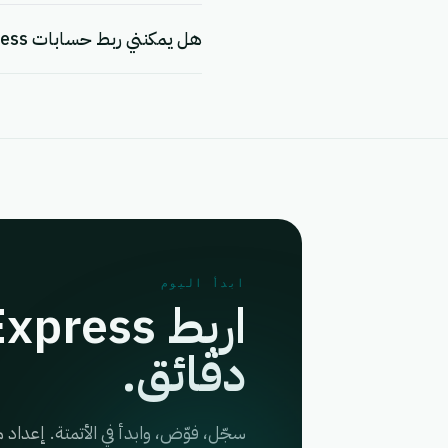
هل يمكنني ربط حسابات Mes Colis Express متعددة؟
ابدأ اليوم
دقائق.
سجّل، فوّض، وابدأ في الأتمتة. إعدا