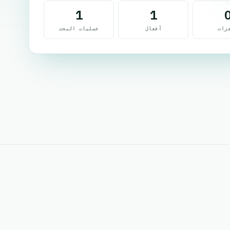
1
1
زات
أفعال
عمليات البحث