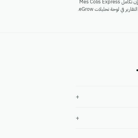
سواء كنت تدير متجراً واحداً، أو فريق تجارة إلكترونية متعدد العلامات التجارية، أو وكالة تدير عشرات الحسابات، فإن تكامل Mes Colis Express
+
+