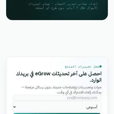
إعداد مجاني لمدير الحساب · ضمان استرداد
الأموال خلال 7 أيام، دون طرح أي أسئلة
سجل تغييرات المنتج
احصل على آخر تحديثات eGrow في بريدك
الوارد.
ميزات وتحسينات وإصلاحات جديدة. بدون رسائل مزعجة —
يمكنك إلغاء الاشتراك في أي وقت.