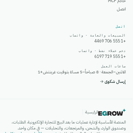
خادم MCP
اتصل
اتصل
المبيعات والعامة · واتساب
+1 555 706 4469
دعم عملاء نشط · واتساب
+1 555 719 6197
ساعات العمل
الاثنين–الجمعة · 8 صباحاً–5 مساءً بتوقيت غرينتش+1
إرسال شكوى
→
الرئيسية
المنصة الأساسية لإدارة عمليات ما بعد البيع للتجارة الإلكترونية. الطلبات،
وصندوق الوارد، والشحن، والمرتجعات، والتحليلات — في مكان واحد.