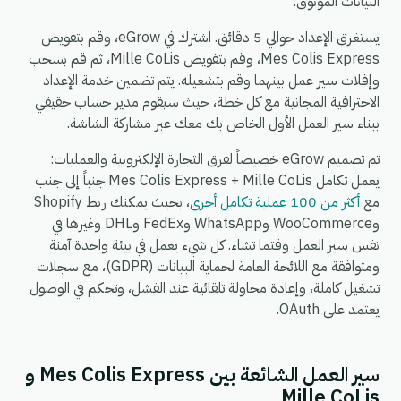
البيانات الموثوق.
يستغرق الإعداد حوالي 5 دقائق. اشترك في eGrow، وقم بتفويض
Mes Colis Express، وقم بتفويض Mille CoLis، ثم قم بسحب
وإفلات سير عمل بينهما وقم بتشغيله. يتم تضمين خدمة الإعداد
الاحترافية المجانية مع كل خطة، حيث سيقوم مدير حساب حقيقي
ببناء سير العمل الأول الخاص بك معك عبر مشاركة الشاشة.
تم تصميم eGrow خصيصاً لفرق التجارة الإلكترونية والعمليات:
يعمل تكامل Mes Colis Express + Mille CoLis جنباً إلى جنب
مع
أكثر من 100 عملية تكامل أخرى
، بحيث يمكنك ربط Shopify
وWooCommerce وWhatsApp وFedEx وDHL وغيرها في
نفس سير العمل وقتما تشاء. كل شيء يعمل في بيئة واحدة آمنة
ومتوافقة مع اللائحة العامة لحماية البيانات (GDPR)، مع سجلات
تشغيل كاملة، وإعادة محاولة تلقائية عند الفشل، وتحكم في الوصول
يعتمد على OAuth.
سير العمل الشائعة بين Mes Colis Express و
Mille CoLis