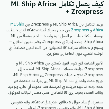
كيف يعمل تكامل ML Ship Africa
+ Zrexpress
يربط التكامل بين ML Ship Africa و Zrexpress بين
ML Ship
Africa
و
Zrexpress
من خلال محرك أتمتة eGrow الذي لا يتطلب
برمجة. يمكنك بناء سير العمل مرة واحدة — اختر مشغلاً من ML
Ship Africa، وحدد إجراءً في Zrexpress، وقم بتعيين الحقول —
وسيقوم eGrow بمزامنة كلا التطبيقين من ذلك الحين فصاعداً، في
الوقت الفعلي، دون الحاجة إلى مطورين.
الأمور الشائعة التي تقوم الفرق بأتمتتها بين ML Ship Africa و
Zrexpress: مزامنة سجلات ML Ship Africa الجديدة إلى
Zrexpress، دفع تحديثات Zrexpress إلى ML Ship Africa،
توزيع حدث واحد في ML Ship Africa إلى إجراءات متعددة عبر
Zrexpress، تنبيه فريقك في الدردشة عند حدوث أي خلل، وتوحيد
بيانات العملاء بحيث يرى كلا النظامين نفس مصدر البيانات الموثوق.
يستغرق الإعداد حوالي 5 دقائق. اشترك في eGrow، وقم بتفويض
ML Ship Africa، وقم بتفويض Zrexpress، ثم قم بسحب