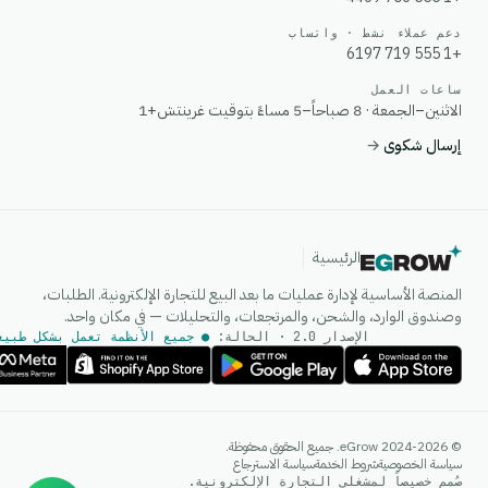
دعم عملاء نشط · واتساب
+1 555 719 6197
ساعات العمل
الاثنين–الجمعة · 8 صباحاً–5 مساءً بتوقيت غرينتش+1
إرسال شكوى
→
الرئيسية
المنصة الأساسية لإدارة عمليات ما بعد البيع للتجارة الإلكترونية. الطلبات،
وصندوق الوارد، والشحن، والمرتجعات، والتحليلات — في مكان واحد.
الإصدار 2.0 · الحالة:
● جميع الأنظمة تعمل بشكل طبيع
وكيل الذكاء الاصطناعي
© 2024-2026 eGrow. جميع الحقوق محفوظة.
إجابات فورية على واتساب
سياسة الخصوصية
شروط الخدمة
سياسة الاسترجاع
صُمم خصيصاً لمشغلي التجارة الإلكترونية.