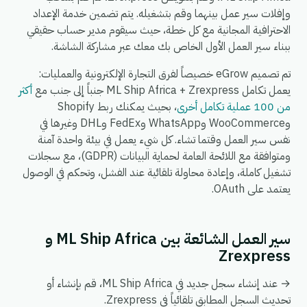
وإفلات سير عمل بينهما وقم بتشغيله. يتم تضمين خدمة الإعداد
الاحترافية المجانية مع كل خطة، حيث سيقوم مدير حساب حقيقي
ببناء سير العمل الأول الخاص بك معك عبر مشاركة الشاشة.
تم تصميم eGrow خصيصاً لفرق التجارة الإلكترونية والعمليات:
يعمل تكامل ML Ship Africa + Zrexpress جنباً إلى جنب مع
أكثر
من 100 عملية تكامل أخرى
، بحيث يمكنك ربط Shopify
وWooCommerce وWhatsApp وFedEx وDHL وغيرها في
نفس سير العمل وقتما تشاء. كل شيء يعمل في بيئة واحدة آمنة
ومتوافقة مع اللائحة العامة لحماية البيانات (GDPR)، مع سجلات
تشغيل كاملة، وإعادة محاولة تلقائية عند الفشل، وتحكم في الوصول
يعتمد على OAuth.
سير العمل الشائعة بين ML Ship Africa و
Zrexpress
→ عند إنشاء سجل جديد في ML Ship Africa، قم بإنشاء أو
تحديث السجل المطابق تلقائياً في Zrexpress.