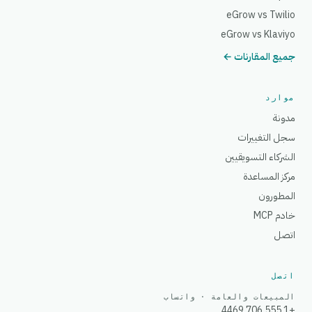
eGrow vs Twilio
eGrow vs Klaviyo
جميع المقارنات ←
موارد
مدونة
سجل التغييرات
الشركاء التسويقيين
مركز المساعدة
المطورون
خادم MCP
اتصل
اتصل
المبيعات والعامة · واتساب
+1 555 706 4469