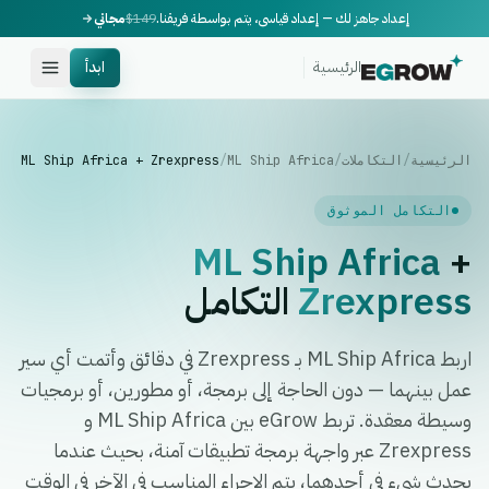
إعداد جاهز لك — إعداد قياسي، يتم بواسطة فريقنا.
$149
مجاني
الرئيسية
ابدأ
الرئيسية
/
التكاملات
/
ML Ship Africa
/
ML Ship Africa + Zrexpress
التكامل الموثوق
ML Ship Africa
+
Zrexpress
التكامل
اربط ML Ship Africa بـ Zrexpress في دقائق وأتمت أي سير
عمل بينهما — دون الحاجة إلى برمجة، أو مطورين، أو برمجيات
وسيطة معقدة. تربط eGrow بين ML Ship Africa و
Zrexpress عبر واجهة برمجة تطبيقات آمنة، بحيث عندما
يحدث شيء في أحدهما، يتم الإجراء المناسب في الآخر في الوقت