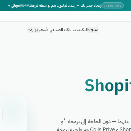
إعداد جاهز لك — إعداد قياسي، يتم بواسطة فريقنا.
$149
مجاني
وقت محدود
منتج
التكاملات
الذكاء الصناعي
الأسعار
موارد
Shopi
مت أي سير عمل بينهما — دون الحاجة إلى برمجة، أو
y
مطورين، أو برمجيات وسيطة معقدة. تربط eGrow بين Shopify و Colis Prive عبر واجهة برمجة