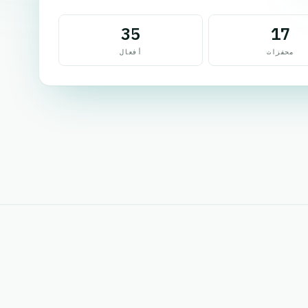
35
17
محفزات
أفعال