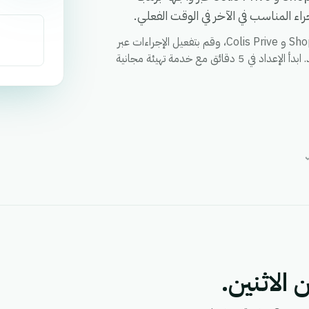
ء المناسب في الآخر في الوقت الفعلي.
قم بمزامنة العملاء والطلبات والحالات وأي حقل مخصص بين Shopify و Colis Prive، وقم بتفعيل الإجراءات عبر
كلا التطبيقين من خلال سير عمل واحد، ووحد التقارير في مكان واحد. ابدأ الإعداد في 5 دقائق مع خدمة تهيئة مجانية
 الاثنين.