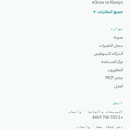
eGrow vs Klaviyo
جميع المقارنات ←
موارد
مدونة
سجل التغييرات
الشركاء التسويقيين
مركز المساعدة
المطورون
خادم MCP
اتصل
اتصل
المبيعات والعامة · واتساب
+1 555 706 4469
دعم عملاء نشط · واتساب