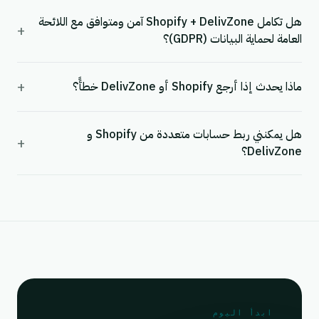
هل تكامل Shopify + DelivZone آمن ومتوافق مع اللائحة
+
العامة لحماية البيانات (GDPR)؟
+
ماذا يحدث إذا أرجع Shopify أو DelivZone خطأً؟
هل يمكنني ربط حسابات متعددة من Shopify و
+
DelivZone؟
ابدأ اليوم