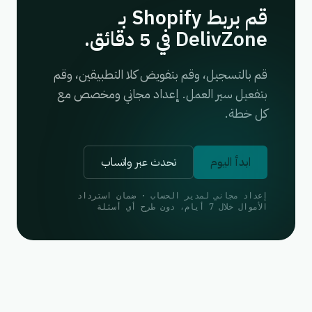
قم بربط Shopify بـ
DelivZone في 5 دقائق.
قم بالتسجيل، وقم بتفويض كلا التطبيقين، وقم
بتفعيل سير العمل. إعداد مجاني ومخصص مع
كل خطة.
ابدأ اليوم
تحدث عبر واتساب
إعداد مجاني لمدير الحساب · ضمان استرداد
الأموال خلال 7 أيام، دون طرح أي أسئلة