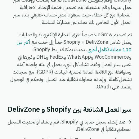
Shopify، وقم بتفويض DelivZone، ثم قم بسحب وإفلات سير
عمل بينهما وقم بتشغيله. يتم تضمين خدمة الإعداد الاحترافية
المجانية مع كل خطة، حيث سيقوم مدير حساب حقيقي ببناء سير
العمل الأول الخاص بك معك عبر مشاركة الشاشة.
تم تصميم eGrow خصيصاً لفرق التجارة الإلكترونية والعمليات:
يعمل تكامل Shopify + DelivZone جنباً إلى جنب مع
أكثر من
100 عملية تكامل أخرى
، بحيث يمكنك ربط Shopify
وWooCommerce وWhatsApp وFedEx وDHL وغيرها في
نفس سير العمل وقتما تشاء. كل شيء يعمل في بيئة واحدة آمنة
ومتوافقة مع اللائحة العامة لحماية البيانات (GDPR)، مع سجلات
تشغيل كاملة، وإعادة محاولة تلقائية عند الفشل، وتحكم في الوصول
يعتمد على OAuth.
سير العمل الشائعة بين Shopify و DelivZone
→ عند إنشاء سجل جديد في Shopify، قم بإنشاء أو تحديث السجل
المطابق تلقائياً في DelivZone.