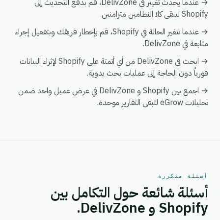
→ عندما يحدث تغيير في DelivZone، قم بدفع التحديث إلى
Shopify ليبقى كلا النظامين متزامنين.
→ عندما تتغير الحالة في Shopify، قم بإخطار فريقك وبتفعيل إجراء
متابعة في DelivZone.
→ ابحث في DelivZone من أي أتمتة على Shopify لإثراء البيانات
فورياً دون الحاجة إلى عمليات بحث يدوية.
→ اجمع بين Shopify و DelivZone في عرض عميل واحد ضمن
تحليلات eGrow لتبقى التقارير موحدة.
أسئلة متكررة
أسئلة شائعة حول التكامل بين
Shopify و DelivZone.