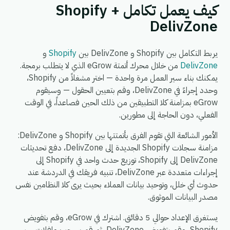
كيف يعمل تكامل Shopify +
DelivZone
يربط التكامل بين Shopify و DelivZone بين
Shopify
و
DelivZone
من خلال محرك أتمتة eGrow الذي لا يتطلب برمجة.
يمكنك بناء سير العمل مرة واحدة — اختر مشغلاً من Shopify،
وحدد إجراءً في DelivZone، وقم بتعيين الحقول — وسيقوم
eGrow بمزامنة كلا التطبيقين من ذلك الحين فصاعداً، في الوقت
الفعلي، دون الحاجة إلى مطورين.
الأمور الشائعة التي تقوم الفرق بأتمتتها بين Shopify و DelivZone:
مزامنة سجلات Shopify الجديدة إلى DelivZone، دفع تحديثات
DelivZone إلى Shopify، توزيع حدث واحد في Shopify إلى
إجراءات متعددة عبر DelivZone، تنبيه فريقك في الدردشة عند
حدوث أي خلل، وتوحيد بيانات العملاء بحيث يرى كلا النظامين نفس
مصدر البيانات الموثوق.
يستغرق الإعداد حوالي 5 دقائق. اشترك في eGrow، وقم بتفويض