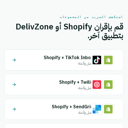
استكشف المزيد من المجموعات
قم بإقران Shopify أو DelivZone
بتطبيق آخر.
Shopify + TikTok Inbox
اتصل وأتمتة
Shopify + Twilio
اتصل وأتمتة
Shopify + SendGrid
اتصل وأتمتة