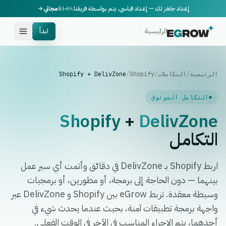
إعداد جاهز لك — إعداد قياسي، يتم بواسطة فريقنا.
$149
مجاني
الرئيسية
ابدأ
الرئيسية
/
التكاملات
/
Shopify
/
Shopify + DelivZone
التكامل الموثوق
Shopify
+
DelivZone
التكامل
اربط Shopify بـ DelivZone في دقائق وأتمت أي سير عمل
بينهما — دون الحاجة إلى برمجة، أو مطورين، أو برمجيات
وسيطة معقدة. تربط eGrow بين Shopify و DelivZone عبر
واجهة برمجة تطبيقات آمنة، بحيث عندما يحدث شيء في
أحدهما، يتم الإجراء المناسب في الآخر في الوقت الفعلي.