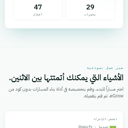
47
29
محفزات
أفعال
سير عمل نموذجية
الأشياء التي يمكنك أتمتتها بين الاثنين.
اختر مساراً للبدء، وقم بتخصيصه في أداة بناء المسارات بدون كود من
eGrow، ثم قم بتفعيله.
⚡
محفز
→
الإجراء
عندما · Shopify