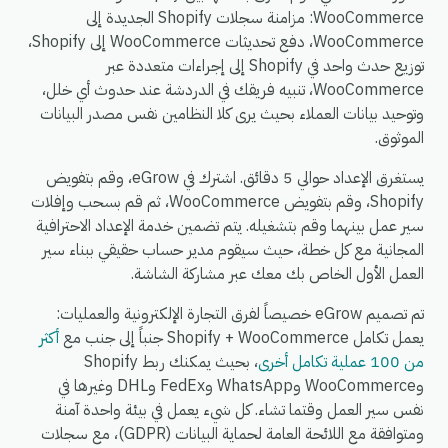
WooCommerce: مزامنة سجلات Shopify الجديدة إلى
WooCommerce، دفع تحديثات WooCommerce إلى Shopify،
توزيع حدث واحد في Shopify إلى إجراءات متعددة عبر
WooCommerce، تنبيه فريقك في الدردشة عند حدوث أي خلل،
وتوحيد بيانات العملاء بحيث يرى كلا النظامين نفس مصدر البيانات
الموثوق.
يستغرق الإعداد حوالي 5 دقائق. اشترك في eGrow، وقم بتفويض
Shopify، وقم بتفويض WooCommerce، ثم قم بسحب وإفلات
سير عمل بينهما وقم بتشغيله. يتم تضمين خدمة الإعداد الاحترافية
المجانية مع كل خطة، حيث سيقوم مدير حساب حقيقي ببناء سير
العمل الأول الخاص بك معك عبر مشاركة الشاشة.
تم تصميم eGrow خصيصاً لفرق التجارة الإلكترونية والعمليات:
يعمل تكامل Shopify + WooCommerce جنباً إلى جنب مع
أكثر
من 100 عملية تكامل أخرى
، بحيث يمكنك ربط Shopify
وWooCommerce وWhatsApp وFedEx وDHL وغيرها في
نفس سير العمل وقتما تشاء. كل شيء يعمل في بيئة واحدة آمنة
ومتوافقة مع اللائحة العامة لحماية البيانات (GDPR)، مع سجلات