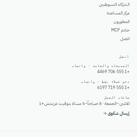
الشركاء التسويقيين
مركز المساعدة
المطورون
خادم MCP
اتصل
اتصل
المبيعات والعامة · واتساب
+1 555 706 4469
دعم عملاء نشط · واتساب
+1 555 719 6197
ساعات العمل
الاثنين–الجمعة · 8 صباحاً–5 مساءً بتوقيت غرينتش+1
إرسال شكوى
→