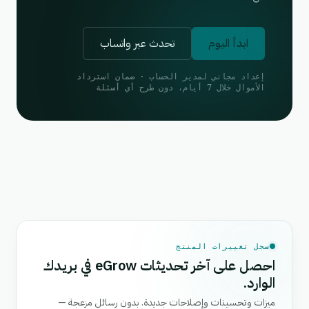
ابدأ اليوم
تحدث عبر واتساب
إعداد مجاني لمدير الحساب · ضمان استرداد
الأموال خلال 7 أيام، دون طرح أي أسئلة
سجل تغييرات المنتج
احصل على آخر تحديثات eGrow في بريدك
الوارد.
ميزات وتحسينات وإصلاحات جديدة. بدون رسائل مزعجة —