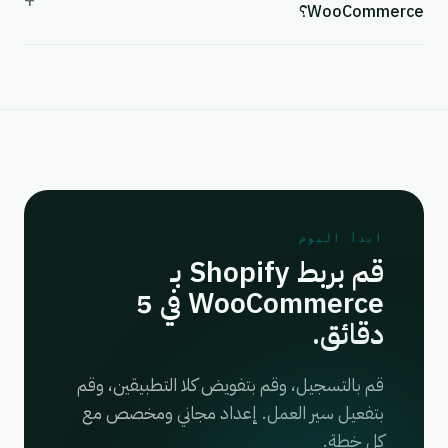
+
WooCommerce؟
ابدأ اليوم
قم بربط Shopify بـ
WooCommerce في 5
دقائق.
قم بالتسجيل، وقم بتفويض كلا التطبيقين، وقم
بتفعيل سير العمل. إعداد مجاني ومخصص مع
كل خطة.