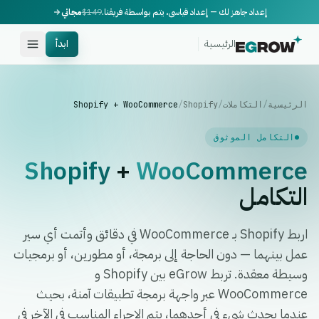
إعداد جاهز لك — إعداد قياسي، يتم بواسطة فريقنا.
$149
مجاني
الرئيسية
ابدأ
الرئيسية
/
التكاملات
/
Shopify
/
Shopify + WooCommerce
التكامل الموثوق
Shopify
+
WooCommerce
التكامل
اربط Shopify بـ WooCommerce في دقائق وأتمت أي سير
عمل بينهما — دون الحاجة إلى برمجة، أو مطورين، أو برمجيات
وسيطة معقدة. تربط eGrow بين Shopify و
WooCommerce عبر واجهة برمجة تطبيقات آمنة، بحيث
عندما يحدث شيء في أحدهما، يتم الإجراء المناسب في الآخر في