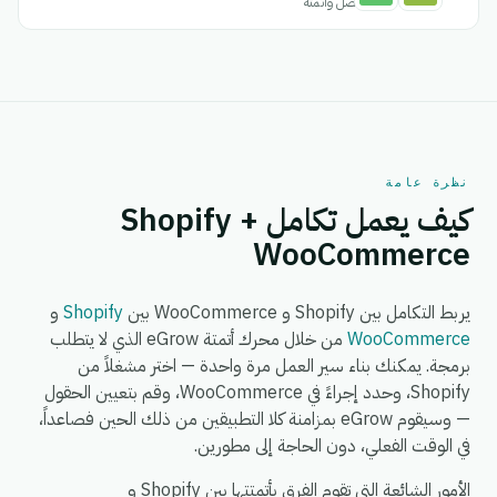
اتصل وأتمتة
نظرة عامة
كيف يعمل تكامل Shopify +
WooCommerce
يربط التكامل بين Shopify و WooCommerce بين
Shopify
و
WooCommerce
من خلال محرك أتمتة eGrow الذي لا يتطلب
برمجة. يمكنك بناء سير العمل مرة واحدة — اختر مشغلاً من
Shopify، وحدد إجراءً في WooCommerce، وقم بتعيين الحقول
— وسيقوم eGrow بمزامنة كلا التطبيقين من ذلك الحين فصاعداً،
في الوقت الفعلي، دون الحاجة إلى مطورين.
الأمور الشائعة التي تقوم الفرق بأتمتتها بين Shopify و