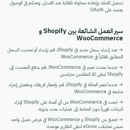
تشغيل كاملة، وإعادة محاولة تلقائية عند الفشل، وتحكم في الوصول
يعتمد على OAuth.
سير العمل الشائعة بين Shopify و
WooCommerce
→ عند إنشاء سجل جديد في Shopify، قم بإنشاء أو تحديث السجل
المطابق تلقائياً في WooCommerce.
→ عندما يحدث تغيير في WooCommerce، قم بدفع التحديث إلى
Shopify ليبقى كلا النظامين متزامنين.
→ عندما تتغير الحالة في Shopify، قم بإخطار فريقك وبتفعيل إجراء
متابعة في WooCommerce.
→ ابحث في WooCommerce من أي أتمتة على Shopify لإثراء
البيانات فورياً دون الحاجة إلى عمليات بحث يدوية.
→ اجمع بين Shopify و WooCommerce في عرض عميل واحد
ضمن تحليلات eGrow لتبقى التقارير موحدة.