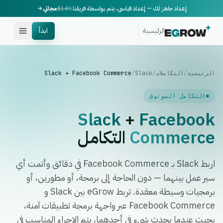
إعداد جاهز لك — إعداد قياسي، يتم بواسطة فريقنا.
$149
مجاني
الرئيسية
ابدأ
الرئيسية
/
التكاملات
/
Slack
/
Slack + Facebook Commerce
التكامل الموثوق
Slack
+
Facebook
Commerce
التكامل
اربط Slack بـ Facebook Commerce في دقائق وأتمت أي
سير عمل بينهما — دون الحاجة إلى برمجة، أو مطورين، أو
برمجيات وسيطة معقدة. تربط eGrow بين Slack و
Facebook Commerce عبر واجهة برمجة تطبيقات آمنة،
بحيث عندما يحدث شيء في أحدهما، يتم الإجراء المناسب في