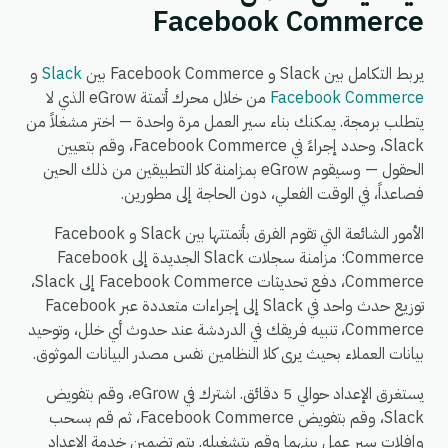
Facebook Commerce
يربط التكامل بين Slack و Facebook Commerce بين
Slack
و
Facebook Commerce
من خلال محرك أتمتة eGrow الذي لا
يتطلب برمجة. يمكنك بناء سير العمل مرة واحدة — اختر مشغلاً من
Slack، وحدد إجراءً في Facebook Commerce، وقم بتعيين
الحقول — وسيقوم eGrow بمزامنة كلا التطبيقين من ذلك الحين
فصاعداً، في الوقت الفعلي، دون الحاجة إلى مطورين.
الأمور الشائعة التي تقوم الفرق بأتمتتها بين Slack و Facebook
Commerce: مزامنة سجلات Slack الجديدة إلى Facebook
Commerce، دفع تحديثات Facebook Commerce إلى Slack،
توزيع حدث واحد في Slack إلى إجراءات متعددة عبر Facebook
Commerce، تنبيه فريقك في الدردشة عند حدوث أي خلل، وتوحيد
بيانات العملاء بحيث يرى كلا النظامين نفس مصدر البيانات الموثوق.
يستغرق الإعداد حوالي 5 دقائق. اشترك في eGrow، وقم بتفويض
Slack، وقم بتفويض Facebook Commerce، ثم قم بسحب
وإفلات سير عمل بينهما وقم بتشغيله. يتم تضمين خدمة الإعداد