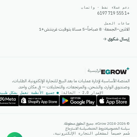
دعم عملاء نشط · واتساب
+1 555 719 6197
ساعات العمل
الاثنين–الجمعة · 8 صباحاً–5 مساءً بتوقيت غرينتش+1
إرسال شكوى
→
الرئيسية
المنصة الأساسية لإدارة عمليات ما بعد البيع للتجارة الإلكترونية. الطلبات،
وصندوق الوارد، والشحن، والمرتجعات، والتحليلات — في مكان واحد.
الإصدار 2.0 · الحالة:
● جميع الأنظمة تعمل بشكل طبيع
وكيل الذكاء الاصطناعي
© 2024-2026 eGrow. جميع الحقوق محفوظة.
إجابات فورية على واتساب
سياسة الخصوصية
شروط الخدمة
سياسة الاسترجاع
صُمم خصيصاً لمشغلي التجارة الإلكترونية.