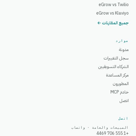
eGrow vs Twilio
eGrow vs Klaviyo
جميع المقارنات ←
موارد
مدونة
سجل التغييرات
الشركاء التسويقيين
مركز المساعدة
المطورون
خادم MCP
اتصل
اتصل
المبيعات والعامة · واتساب
+1 555 706 4469