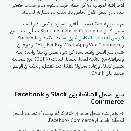
الاحترافية المجانية مع كل خطة، حيث سيقوم مدير حساب حقيقي
ببناء سير العمل الأول الخاص بك معك عبر مشاركة الشاشة.
تم تصميم eGrow خصيصاً لفرق التجارة الإلكترونية والعمليات:
يعمل تكامل Slack + Facebook Commerce جنباً إلى جنب مع
أكثر من 100 عملية تكامل أخرى
، بحيث يمكنك ربط Shopify
وWooCommerce وWhatsApp وFedEx وDHL وغيرها في
نفس سير العمل وقتما تشاء. كل شيء يعمل في بيئة واحدة آمنة
ومتوافقة مع اللائحة العامة لحماية البيانات (GDPR)، مع سجلات
تشغيل كاملة، وإعادة محاولة تلقائية عند الفشل، وتحكم في الوصول
يعتمد على OAuth.
سير العمل الشائعة بين Slack و Facebook
Commerce
→ عند إنشاء سجل جديد في Slack، قم بإنشاء أو تحديث السجل
المطابق تلقائياً في Facebook Commerce.