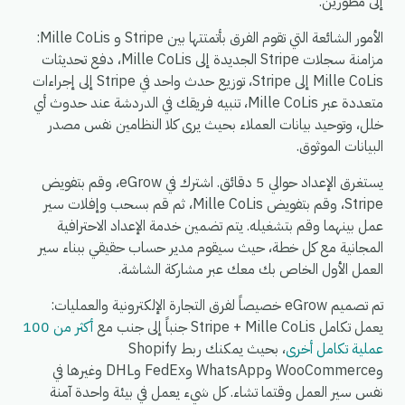
إلى مطورين.
الأمور الشائعة التي تقوم الفرق بأتمتتها بين Stripe و Mille CoLis:
مزامنة سجلات Stripe الجديدة إلى Mille CoLis، دفع تحديثات
Mille CoLis إلى Stripe، توزيع حدث واحد في Stripe إلى إجراءات
متعددة عبر Mille CoLis، تنبيه فريقك في الدردشة عند حدوث أي
خلل، وتوحيد بيانات العملاء بحيث يرى كلا النظامين نفس مصدر
البيانات الموثوق.
يستغرق الإعداد حوالي 5 دقائق. اشترك في eGrow، وقم بتفويض
Stripe، وقم بتفويض Mille CoLis، ثم قم بسحب وإفلات سير
عمل بينهما وقم بتشغيله. يتم تضمين خدمة الإعداد الاحترافية
المجانية مع كل خطة، حيث سيقوم مدير حساب حقيقي ببناء سير
العمل الأول الخاص بك معك عبر مشاركة الشاشة.
تم تصميم eGrow خصيصاً لفرق التجارة الإلكترونية والعمليات:
يعمل تكامل Stripe + Mille CoLis جنباً إلى جنب مع
أكثر من 100
عملية تكامل أخرى
، بحيث يمكنك ربط Shopify
وWooCommerce وWhatsApp وFedEx وDHL وغيرها في
نفس سير العمل وقتما تشاء. كل شيء يعمل في بيئة واحدة آمنة