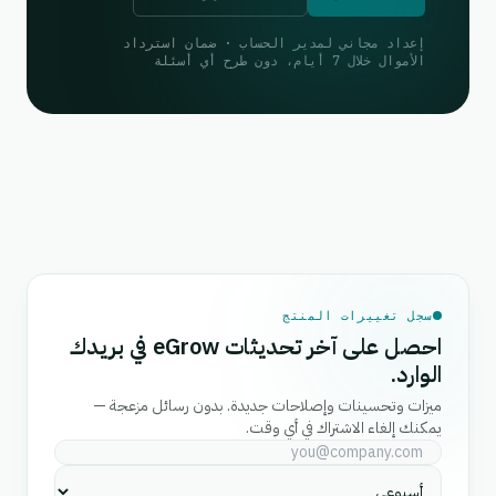
إعداد مجاني لمدير الحساب · ضمان استرداد
الأموال خلال 7 أيام، دون طرح أي أسئلة
سجل تغييرات المنتج
احصل على آخر تحديثات eGrow في بريدك
الوارد.
ميزات وتحسينات وإصلاحات جديدة. بدون رسائل مزعجة —
يمكنك إلغاء الاشتراك في أي وقت.