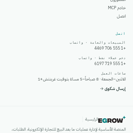
خادم MCP
اتصل
اتصل
المبيعات والعامة · واتساب
+1 555 706 4469
دعم عملاء نشط · واتساب
+1 555 719 6197
ساعات العمل
الاثنين–الجمعة · 8 صباحاً–5 مساءً بتوقيت غرينتش+1
إرسال شكوى
→
الرئيسية
المنصة الأساسية لإدارة عمليات ما بعد البيع للتجارة الإلكترونية. الطلبات،