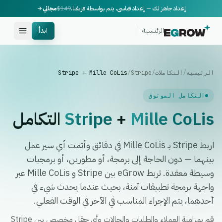
إعداد جاهز لك — إعداد قياسي، يتم بواسطة فريقنا.
$149
مجاني
الرئيسية
ابدأ
الرئيسية
/
التكاملات
/
Stripe
/
Stripe + Mille CoLis
التكامل الموثوق
Mille CoLis
+
Stripe
التكامل
اربط Stripe بـ Mille CoLis في دقائق وأتمت أي سير عمل
بينهما — دون الحاجة إلى برمجة، أو مطورين، أو برمجيات
وسيطة معقدة. تربط eGrow بين Stripe و Mille CoLis عبر
واجهة برمجة تطبيقات آمنة، بحيث عندما يحدث شيء في
أحدهما، يتم الإجراء المناسب في الآخر في الوقت الفعلي.
قم بمزامنة العملاء والطلبات والحالات وأي حقل مخصص بين Stripe