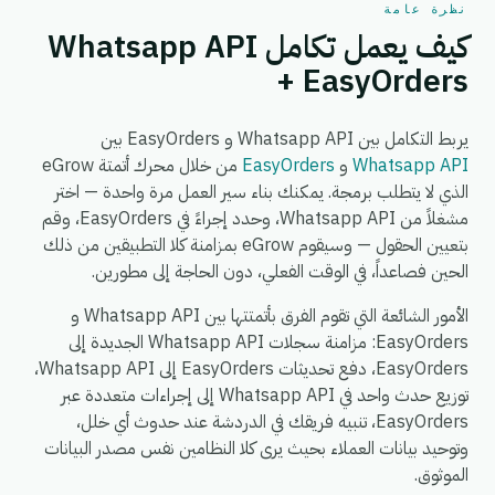
نظرة عامة
كيف يعمل تكامل Whatsapp API
+ EasyOrders
يربط التكامل بين Whatsapp API و EasyOrders بين
Whatsapp API
و
EasyOrders
من خلال محرك أتمتة eGrow
الذي لا يتطلب برمجة. يمكنك بناء سير العمل مرة واحدة — اختر
مشغلاً من Whatsapp API، وحدد إجراءً في EasyOrders، وقم
بتعيين الحقول — وسيقوم eGrow بمزامنة كلا التطبيقين من ذلك
الحين فصاعداً، في الوقت الفعلي، دون الحاجة إلى مطورين.
الأمور الشائعة التي تقوم الفرق بأتمتتها بين Whatsapp API و
EasyOrders: مزامنة سجلات Whatsapp API الجديدة إلى
EasyOrders، دفع تحديثات EasyOrders إلى Whatsapp API،
توزيع حدث واحد في Whatsapp API إلى إجراءات متعددة عبر
EasyOrders، تنبيه فريقك في الدردشة عند حدوث أي خلل،
وتوحيد بيانات العملاء بحيث يرى كلا النظامين نفس مصدر البيانات
الموثوق.