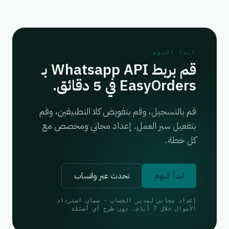
ابدأ اليوم
قم بربط Whatsapp API بـ
EasyOrders في 5 دقائق.
قم بالتسجيل، وقم بتفويض كلا التطبيقين، وقم
بتفعيل سير العمل. إعداد مجاني ومخصص مع
كل خطة.
ابدأ اليوم
تحدث عبر واتساب
إعداد مجاني لمدير الحساب · ضمان استرداد
الأموال خلال 7 أيام، دون طرح أي أسئلة