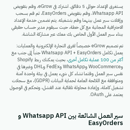
يستغرق الإعداد حوالي 5 دقائق. اشترك في eGrow، وقم بتفويض
Whatsapp API، وقم بتفويض EasyOrders، ثم قم بسحب
وإفلات سير عمل بينهما وقم بتشغيله. يتم تضمين خدمة الإعداد
الاحترافية المجانية مع كل خطة، حيث سيقوم مدير حساب حقيقي
ببناء سير العمل الأول الخاص بك معك عبر مشاركة الشاشة.
تم تصميم eGrow خصيصاً لفرق التجارة الإلكترونية والعمليات:
يعمل تكامل Whatsapp API + EasyOrders جنباً إلى جنب مع
أكثر من 100 عملية تكامل أخرى
، بحيث يمكنك ربط Shopify
وWooCommerce وWhatsApp وFedEx وDHL وغيرها في
نفس سير العمل وقتما تشاء. كل شيء يعمل في بيئة واحدة آمنة
ومتوافقة مع اللائحة العامة لحماية البيانات (GDPR)، مع سجلات
تشغيل كاملة، وإعادة محاولة تلقائية عند الفشل، وتحكم في الوصول
يعتمد على OAuth.
سير العمل الشائعة بين Whatsapp API و
EasyOrders