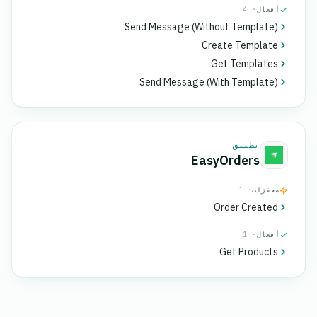
أفعال
· 4
Send Message (Without Template)
Create Template
Get Templates
Send Message (With Template)
تطبيق
EasyOrders
محفزات
· 1
Order Created
أفعال
· 1
Get Products