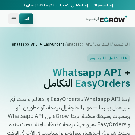
إعداد جاهز لك — إعداد قياسي، يتم بواسطة فريقنا.
$149
مجاني
الرئيسية
ابدأ
الرئيسية
/
التكاملات
/
Whatsapp API
/
Whatsapp API + EasyOrders
التكامل الموثوق
Whatsapp API
+
EasyOrders
التكامل
اربط Whatsapp API بـ EasyOrders في دقائق وأتمت أي
سير عمل بينهما — دون الحاجة إلى برمجة، أو مطورين، أو
برمجيات وسيطة معقدة. تربط eGrow بين Whatsapp API
و EasyOrders عبر واجهة برمجة تطبيقات آمنة، بحيث عندما
يحدث شيء في أحدهما، يتم الإجراء المناسب في الآخر في الوقت