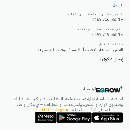
اتصل
المبيعات والعامة · واتساب
+1 555 706 4469
دعم عملاء نشط · واتساب
+1 555 719 6197
ساعات العمل
الاثنين–الجمعة · 8 صباحاً–5 مساءً بتوقيت غرينتش+1
إرسال شكوى
→
الرئيسية
المنصة الأساسية لإدارة عمليات ما بعد البيع للتجارة الإلكترونية. الطلبات،
وصندوق الوارد، والشحن، والمرتجعات، والتحليلات — في مكان واحد.
الإصدار 2.0 · الحالة:
● partial outage