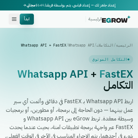
إعداد جاهز لك — إعداد قياسي، يتم بواسطة فريقنا.
$149
مجاني
الرئيسية
ابدأ
الرئيسية
/
التكاملات
/
Whatsapp API
/
Whatsapp API + FastEX
التكامل الموثوق
Whatsapp API
+
FastEX
التكامل
اربط Whatsapp API بـ FastEX في دقائق وأتمت أي سير
عمل بينهما — دون الحاجة إلى برمجة، أو مطورين، أو برمجيات
وسيطة معقدة. تربط eGrow بين Whatsapp API و
FastEX عبر واجهة برمجة تطبيقات آمنة، بحيث عندما يحدث
شيء في أحدهما، يتم الإجراء المناسب في الآخر في الوقت الفعلي.