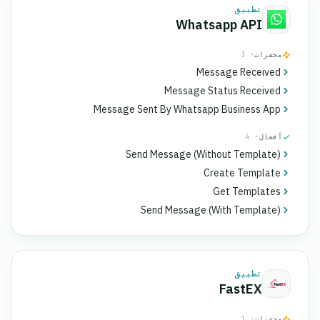
تطبيق
Whatsapp API
محفزات
· 3
Message Received
Message Status Received
Message Sent By Whatsapp Business App
أفعال
· 4
Send Message (Without Template)
Create Template
Get Templates
Send Message (With Template)
تطبيق
FastEX
محفزات
· 1