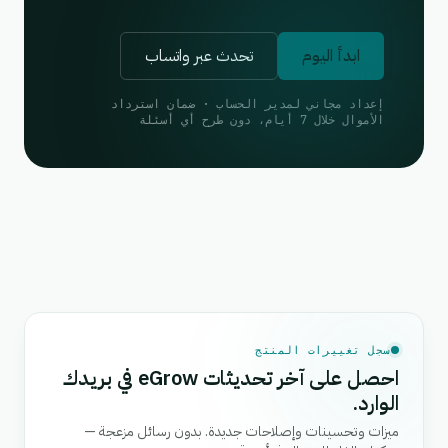
ابدأ اليوم
تحدث عبر واتساب
إعداد مجاني لمدير الحساب · ضمان استرداد
الأموال خلال 7 أيام، دون طرح أي أسئلة
سجل تغييرات المنتج
احصل على آخر تحديثات eGrow في بريدك
الوارد.
ميزات وتحسينات وإصلاحات جديدة. بدون رسائل مزعجة —