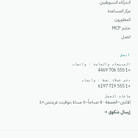
الشركاء التسويقيين
مركز المساعدة
المطورون
خادم MCP
اتصل
اتصل
المبيعات والعامة · واتساب
+1 555 706 4469
دعم عملاء نشط · واتساب
+1 555 719 6197
ساعات العمل
الاثنين–الجمعة · 8 صباحاً–5 مساءً بتوقيت غرينتش+1
إرسال شكوى
→