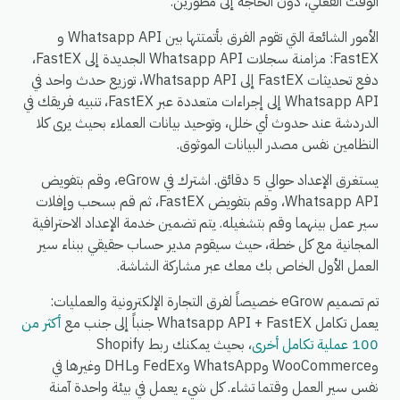
الوقت الفعلي، دون الحاجة إلى مطورين.
الأمور الشائعة التي تقوم الفرق بأتمتتها بين Whatsapp API و
FastEX: مزامنة سجلات Whatsapp API الجديدة إلى FastEX،
دفع تحديثات FastEX إلى Whatsapp API، توزيع حدث واحد في
Whatsapp API إلى إجراءات متعددة عبر FastEX، تنبيه فريقك في
الدردشة عند حدوث أي خلل، وتوحيد بيانات العملاء بحيث يرى كلا
النظامين نفس مصدر البيانات الموثوق.
يستغرق الإعداد حوالي 5 دقائق. اشترك في eGrow، وقم بتفويض
Whatsapp API، وقم بتفويض FastEX، ثم قم بسحب وإفلات
سير عمل بينهما وقم بتشغيله. يتم تضمين خدمة الإعداد الاحترافية
المجانية مع كل خطة، حيث سيقوم مدير حساب حقيقي ببناء سير
العمل الأول الخاص بك معك عبر مشاركة الشاشة.
تم تصميم eGrow خصيصاً لفرق التجارة الإلكترونية والعمليات:
يعمل تكامل Whatsapp API + FastEX جنباً إلى جنب مع
أكثر من
100 عملية تكامل أخرى
، بحيث يمكنك ربط Shopify
وWooCommerce وWhatsApp وFedEx وDHL وغيرها في
نفس سير العمل وقتما تشاء. كل شيء يعمل في بيئة واحدة آمنة