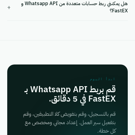
هل يمكنني ربط حسابات متعددة من Whatsapp API و
+
FastEX؟
ابدأ اليوم
قم بربط Whatsapp API بـ
FastEX في 5 دقائق.
قم بالتسجيل، وقم بتفويض كلا التطبيقين، وقم
بتفعيل سير العمل. إعداد مجاني ومخصص مع
كل خطة.