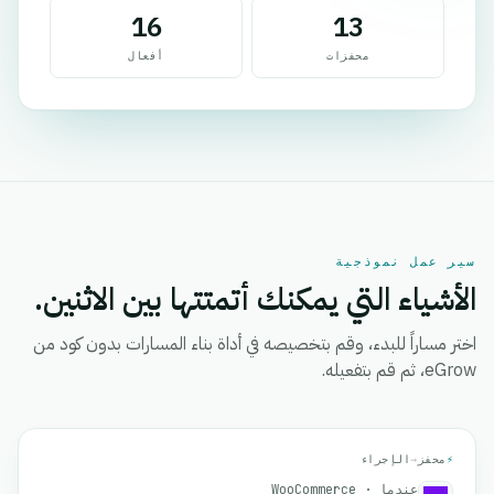
16
13
محفزات
أفعال
سير عمل نموذجية
الأشياء التي يمكنك أتمتتها بين الاثنين.
اختر مساراً للبدء، وقم بتخصيصه في أداة بناء المسارات بدون كود من
eGrow، ثم قم بتفعيله.
⚡
محفز
→
الإجراء
عندما · WooCommerce