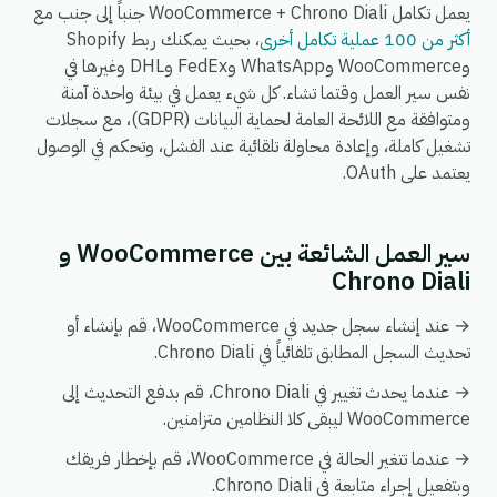
يعمل تكامل WooCommerce + Chrono Diali جنباً إلى جنب مع
أكثر من 100 عملية تكامل أخرى
، بحيث يمكنك ربط Shopify
وWooCommerce وWhatsApp وFedEx وDHL وغيرها في
نفس سير العمل وقتما تشاء. كل شيء يعمل في بيئة واحدة آمنة
ومتوافقة مع اللائحة العامة لحماية البيانات (GDPR)، مع سجلات
تشغيل كاملة، وإعادة محاولة تلقائية عند الفشل، وتحكم في الوصول
يعتمد على OAuth.
سير العمل الشائعة بين WooCommerce و
Chrono Diali
→ عند إنشاء سجل جديد في WooCommerce، قم بإنشاء أو
تحديث السجل المطابق تلقائياً في Chrono Diali.
→ عندما يحدث تغيير في Chrono Diali، قم بدفع التحديث إلى
WooCommerce ليبقى كلا النظامين متزامنين.
→ عندما تتغير الحالة في WooCommerce، قم بإخطار فريقك
وبتفعيل إجراء متابعة في Chrono Diali.