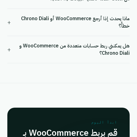
ماذا يحدث إذا أرجع WooCommerce أو Chrono Diali
+
خطأً؟
هل يمكنني ربط حسابات متعددة من WooCommerce و
+
Chrono Diali؟
ابدأ اليوم
قم بربط WooCommerce بـ