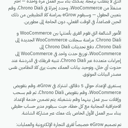
الذي لا يتطلب برمجة. يمكنك بناء سير العمل مرة واحدة — اختر
مشغلاً من WooCommerce، وحدد إجراءً في Chrono Diali، وقم
بتعيين الحقول — وسيقوم eGrow بمزامنة كلا التطبيقين من ذلك
الحين فصاعداً، في الوقت الفعلي، دون الحاجة إلى مطورين.
الأمور الشائعة التي تقوم الفرق بأتمتتها بين WooCommerce و
Chrono Diali: مزامنة سجلات WooCommerce الجديدة إلى
Chrono Diali، دفع تحديثات Chrono Diali إلى
WooCommerce، توزيع حدث واحد في WooCommerce إلى
إجراءات متعددة عبر Chrono Diali، تنبيه فريقك في الدردشة عند
حدوث أي خلل، وتوحيد بيانات العملاء بحيث يرى كلا النظامين نفس
مصدر البيانات الموثوق.
يستغرق الإعداد حوالي 5 دقائق. اشترك في eGrow، وقم بتفويض
WooCommerce، وقم بتفويض Chrono Diali، ثم قم بسحب
وإفلات سير عمل بينهما وقم بتشغيله. يتم تضمين خدمة الإعداد
الاحترافية المجانية مع كل خطة، حيث سيقوم مدير حساب حقيقي
ببناء سير العمل الأول الخاص بك معك عبر مشاركة الشاشة.
تم تصميم eGrow خصيصاً لفرق التجارة الإلكترونية والعمليات: