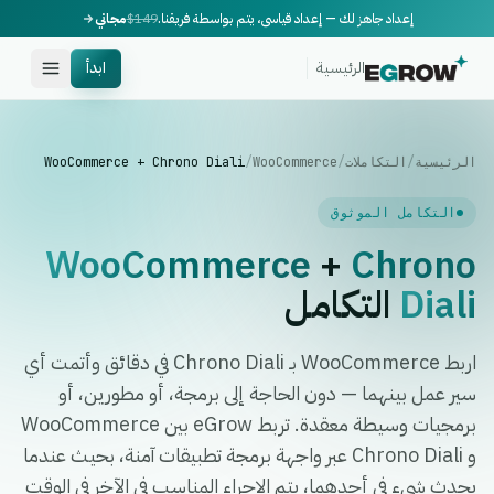
إعداد جاهز لك — إعداد قياسي، يتم بواسطة فريقنا.
$149
مجاني
الرئيسية
ابدأ
الرئيسية
/
التكاملات
/
WooCommerce
/
WooCommerce + Chrono Diali
التكامل الموثوق
WooCommerce
+
Chrono
Diali
التكامل
اربط WooCommerce بـ Chrono Diali في دقائق وأتمت أي
سير عمل بينهما — دون الحاجة إلى برمجة، أو مطورين، أو
برمجيات وسيطة معقدة. تربط eGrow بين WooCommerce
و Chrono Diali عبر واجهة برمجة تطبيقات آمنة، بحيث عندما
يحدث شيء في أحدهما، يتم الإجراء المناسب في الآخر في الوقت