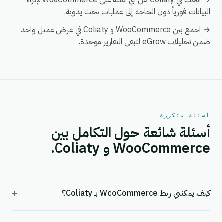
→ ابحث في Coliaty من أي أتمتة على WooCommerce لإثراء
البيانات فورياً دون الحاجة إلى عمليات بحث يدوية.
→ اجمع بين WooCommerce و Coliaty في عرض عميل واحد
ضمن تحليلات eGrow لتبقى التقارير موحدة.
أسئلة متكررة
أسئلة شائعة حول التكامل بين
WooCommerce و Coliaty.
+
كيف يمكنني ربط WooCommerce بـ Coliaty؟