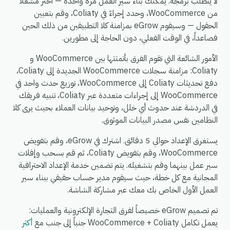
لا يتطلب برمجة. يمكنك بناء سير العمل مرة واحدة — اختر مشغلاً
من WooCommerce، وحدد إجراءً في Coliaty، وقم بتعيين
الحقول — وسيقوم eGrow بمزامنة كلا التطبيقين من ذلك الحين
فصاعداً، في الوقت الفعلي، دون الحاجة إلى مطورين.
الأمور الشائعة التي تقوم الفرق بأتمتتها بين WooCommerce و
Coliaty: مزامنة سجلات WooCommerce الجديدة إلى Coliaty،
دفع تحديثات Coliaty إلى WooCommerce، توزيع حدث واحد في
WooCommerce إلى إجراءات متعددة عبر Coliaty، تنبيه فريقك
في الدردشة عند حدوث أي خلل، وتوحيد بيانات العملاء بحيث يرى كلا
النظامين نفس مصدر البيانات الموثوق.
يستغرق الإعداد حوالي 5 دقائق. اشترك في eGrow، وقم بتفويض
WooCommerce، وقم بتفويض Coliaty، ثم قم بسحب وإفلات
سير عمل بينهما وقم بتشغيله. يتم تضمين خدمة الإعداد الاحترافية
المجانية مع كل خطة، حيث سيقوم مدير حساب حقيقي ببناء سير
العمل الأول الخاص بك معك عبر مشاركة الشاشة.
تم تصميم eGrow خصيصاً لفرق التجارة الإلكترونية والعمليات:
يعمل تكامل WooCommerce + Coliaty جنباً إلى جنب مع
أكثر