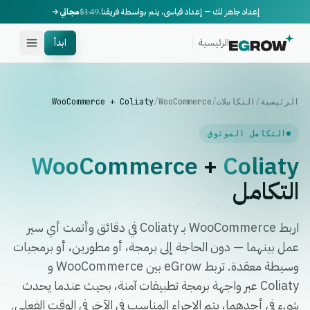
إعداد جاهز لك — إعداد قياسي، يتم بواسطة فريقنا.
$149
مجاني
الرئيسية
ابدأ
الرئيسية
/
التكاملات
/
WooCommerce
/
WooCommerce + Coliaty
التكامل الموثوق
WooCommerce
+
Coliaty
التكامل
اربط WooCommerce بـ Coliaty في دقائق وأتمت أي سير
عمل بينهما — دون الحاجة إلى برمجة، أو مطورين، أو برمجيات
وسيطة معقدة. تربط eGrow بين WooCommerce و
Coliaty عبر واجهة برمجة تطبيقات آمنة، بحيث عندما يحدث
شيء في أحدهما، يتم الإجراء المناسب في الآخر في الوقت الفعلي.