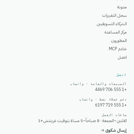
مدونة
سجل التغييرات
الشركاء التسويقيين
مركز المساعدة
المطورون
خادم MCP
اتصل
اتصل
المبيعات والعامة · واتساب
+1 555 706 4469
دعم عملاء نشط · واتساب
+1 555 719 6197
ساعات العمل
الاثنين–الجمعة · 8 صباحاً–5 مساءً بتوقيت غرينتش+1
إرسال شكوى
→