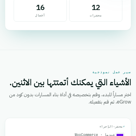
16
12
محفزات
أفعال
سير عمل نموذجية
الأشياء التي يمكنك أتمتتها بين الاثنين.
اختر مساراً للبدء، وقم بتخصيصه في أداة بناء المسارات بدون كود من
eGrow، ثم قم بتفعيله.
⚡
محفز
→
الإجراء
عندما · WooCommerce