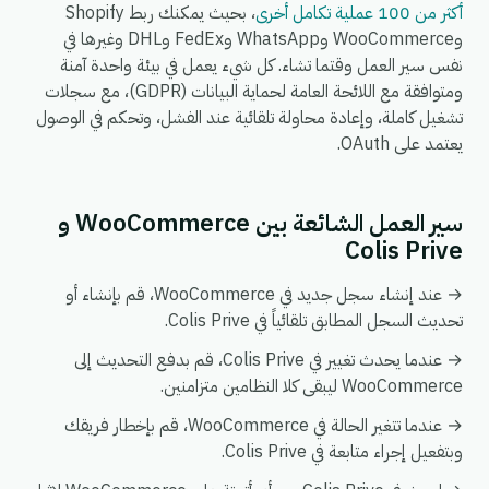
أكثر من 100 عملية تكامل أخرى
، بحيث يمكنك ربط Shopify
وWooCommerce وWhatsApp وFedEx وDHL وغيرها في
نفس سير العمل وقتما تشاء. كل شيء يعمل في بيئة واحدة آمنة
ومتوافقة مع اللائحة العامة لحماية البيانات (GDPR)، مع سجلات
تشغيل كاملة، وإعادة محاولة تلقائية عند الفشل، وتحكم في الوصول
يعتمد على OAuth.
سير العمل الشائعة بين WooCommerce و
Colis Prive
→ عند إنشاء سجل جديد في WooCommerce، قم بإنشاء أو
تحديث السجل المطابق تلقائياً في Colis Prive.
→ عندما يحدث تغيير في Colis Prive، قم بدفع التحديث إلى
WooCommerce ليبقى كلا النظامين متزامنين.
→ عندما تتغير الحالة في WooCommerce، قم بإخطار فريقك
وبتفعيل إجراء متابعة في Colis Prive.