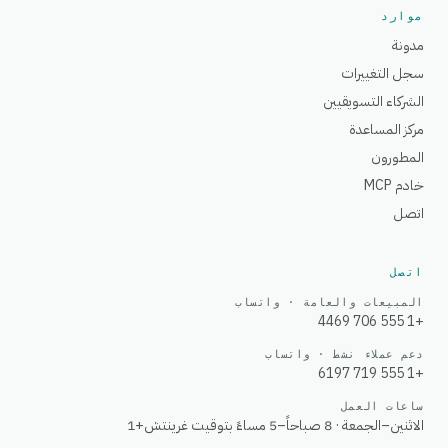
موارد
مدونة
سجل التغييرات
الشركاء التسويقيين
مركز المساعدة
المطورون
خادم MCP
اتصل
اتصل
المبيعات والعامة · واتساب
+1 555 706 4469
دعم عملاء نشط · واتساب
+1 555 719 6197
ساعات العمل
الاثنين–الجمعة · 8 صباحاً–5 مساءً بتوقيت غرينتش+1