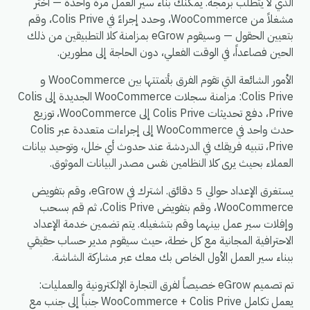
الذي لا يتطلب برمجة. يمكنك بناء سير العمل مرة واحدة — اختر
مشغلاً من WooCommerce، وحدد إجراءً في Colis Prive، وقم
بتعيين الحقول — وسيقوم eGrow بمزامنة كلا التطبيقين من ذلك
الحين فصاعداً، في الوقت الفعلي، دون الحاجة إلى مطورين.
الأمور الشائعة التي تقوم الفرق بأتمتتها بين WooCommerce و
Colis Prive: مزامنة سجلات WooCommerce الجديدة إلى Colis
Prive، دفع تحديثات Colis Prive إلى WooCommerce، توزيع
حدث واحد في WooCommerce إلى إجراءات متعددة عبر Colis
Prive، تنبيه فريقك في الدردشة عند حدوث أي خلل، وتوحيد بيانات
العملاء بحيث يرى كلا النظامين نفس مصدر البيانات الموثوق.
يستغرق الإعداد حوالي 5 دقائق. اشترك في eGrow، وقم بتفويض
WooCommerce، وقم بتفويض Colis Prive، ثم قم بسحب
وإفلات سير عمل بينهما وقم بتشغيله. يتم تضمين خدمة الإعداد
الاحترافية المجانية مع كل خطة، حيث سيقوم مدير حساب حقيقي
ببناء سير العمل الأول الخاص بك معك عبر مشاركة الشاشة.
تم تصميم eGrow خصيصاً لفرق التجارة الإلكترونية والعمليات:
يعمل تكامل WooCommerce + Colis Prive جنباً إلى جنب مع