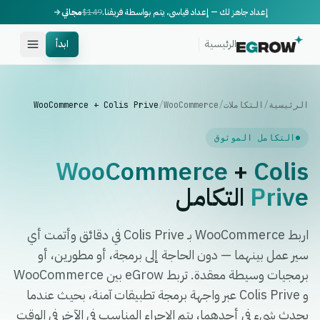
إعداد جاهز لك — إعداد قياسي، يتم بواسطة فريقنا.
$149
مجاني
الرئيسية
ابدأ
الرئيسية
/
التكاملات
/
WooCommerce
/
WooCommerce + Colis Prive
التكامل الموثوق
WooCommerce
+
Colis
Prive
التكامل
اربط WooCommerce بـ Colis Prive في دقائق وأتمت أي
سير عمل بينهما — دون الحاجة إلى برمجة، أو مطورين، أو
برمجيات وسيطة معقدة. تربط eGrow بين WooCommerce
و Colis Prive عبر واجهة برمجة تطبيقات آمنة، بحيث عندما
يحدث شيء في أحدهما، يتم الإجراء المناسب في الآخر في الوقت