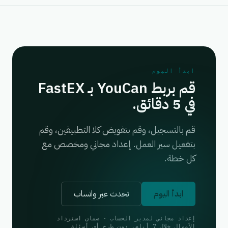
ابدأ اليوم
قم بربط YouCan بـ FastEX
في 5 دقائق.
قم بالتسجيل، وقم بتفويض كلا التطبيقين، وقم
بتفعيل سير العمل. إعداد مجاني ومخصص مع
كل خطة.
ابدأ اليوم
تحدث عبر واتساب
إعداد مجاني لمدير الحساب · ضمان استرداد
الأموال خلال 7 أيام، دون طرح أي أسئلة