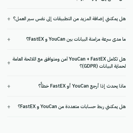
+
هل يمكنني إضافة المزيد من التطبيقات إلى نفس سير العمل؟
+
ما مدى سرعة مزامنة البيانات بين YouCan و FastEX؟
هل تكامل YouCan + FastEX آمن ومتوافق مع اللائحة العامة
+
لحماية البيانات (GDPR)؟
+
ماذا يحدث إذا أرجع YouCan أو FastEX خطأً؟
+
هل يمكنني ربط حسابات متعددة من YouCan و FastEX؟