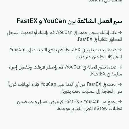
يعتمد على OAuth.
سير العمل الشائعة بين YouCan و FastEX
→ عند إنشاء سجل جديد في YouCan، قم بإنشاء أو تحديث السجل
المطابق تلقائياً في FastEX.
→ عندما يحدث تغيير في FastEX، قم بدفع التحديث إلى YouCan
ليبقى كلا النظامين متزامنين.
→ عندما تتغير الحالة في YouCan، قم بإخطار فريقك وبتفعيل إجراء
متابعة في FastEX.
→ ابحث في FastEX من أي أتمتة على YouCan لإثراء البيانات فورياً
دون الحاجة إلى عمليات بحث يدوية.
→ اجمع بين YouCan و FastEX في عرض عميل واحد ضمن
تحليلات eGrow لتبقى التقارير موحدة.