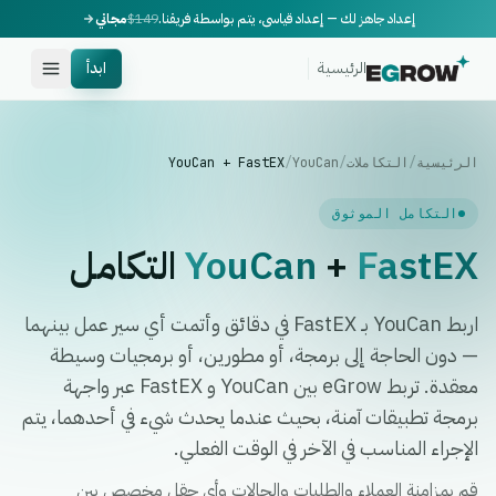
إعداد جاهز لك — إعداد قياسي، يتم بواسطة فريقنا.
$149
مجاني
الرئيسية
ابدأ
الرئيسية
/
التكاملات
/
YouCan
/
YouCan + FastEX
التكامل الموثوق
FastEX
+
YouCan
التكامل
اربط YouCan بـ FastEX في دقائق وأتمت أي سير عمل بينهما
— دون الحاجة إلى برمجة، أو مطورين، أو برمجيات وسيطة
معقدة. تربط eGrow بين YouCan و FastEX عبر واجهة
برمجة تطبيقات آمنة، بحيث عندما يحدث شيء في أحدهما، يتم
الإجراء المناسب في الآخر في الوقت الفعلي.
قم بمزامنة العملاء والطلبات والحالات وأي حقل مخصص بين