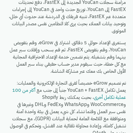
مزامنة سجلات YouCan الجديدة إلى FastEX، دفع تحديثات
FastEX إلى YouCan، توزيع حدث واحد في YouCan إلى إجراءات
متعددة عبر FastEX، تنبيه فريقك في الدردشة عند حدوث أي خلل،
وتوحيد بيانات العملاء بحيث يرى كلا النظامين نفس مصدر البيانات
الموثوق.
يستغرق الإعداد حوالي 5 دقائق. اشترك في eGrow، وقم بتفويض
YouCan، وقم بتفويض FastEX، ثم قم بسحب وإفلات سير عمل
بينهما وقم بتشغيله. يتم تضمين خدمة الإعداد الاحترافية المجانية
مع كل خطة، حيث سيقوم مدير حساب حقيقي ببناء سير العمل
الأول الخاص بك معك عبر مشاركة الشاشة.
تم تصميم eGrow خصيصاً لفرق التجارة الإلكترونية والعمليات:
يعمل تكامل YouCan + FastEX جنباً إلى جنب مع
أكثر من 100
عملية تكامل أخرى
، بحيث يمكنك ربط Shopify
وWooCommerce وWhatsApp وFedEx وDHL وغيرها في
نفس سير العمل وقتما تشاء. كل شيء يعمل في بيئة واحدة آمنة
ومتوافقة مع اللائحة العامة لحماية البيانات (GDPR)، مع سجلات
تشغيل كاملة، وإعادة محاولة تلقائية عند الفشل، وتحكم في الوصول