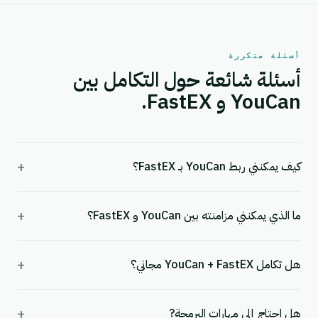
أسئلة متكررة
أسئلة شائعة حول التكامل بين
YouCan و FastEX.
+
كيف يمكنني ربط YouCan بـ FastEX؟
+
ما الذي يمكنني مزامنته بين YouCan و FastEX؟
+
هل تكامل YouCan + FastEX مجاني؟
+
هل احتاج إلى مهارات البرمجة?