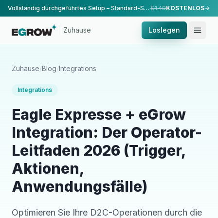
Vollständig durchgeführtes Setup – Standard-Setup, durchgeführt von unserem Team.
$149
KOSTENLOS
Zuhause
Loslegen
Zuhause
/
Blog
/
Integrations
Integrations
Eagle Expresse + eGrow
Integration: Der Operator-
Leitfaden 2026 (Trigger,
Aktionen,
Anwendungsfälle)
Optimieren Sie Ihre D2C-Operationen durch die