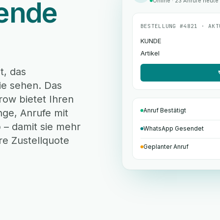
bende
Online · 23 Anrufe heute
BESTELLUNG #4821 · AKT
KUNDE
Artikel
t, das
ie sehen. Das
row bietet Ihren
Anruf Bestätigt
nge, Anrufe mit
 – damit sie mehr
WhatsApp Gesendet
re Zustellquote
Geplanter Anruf