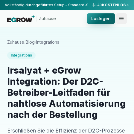
Vollständig durchgeführtes Setup – Standard-Setup, durchgeführt von unserem Team.
$149
KOSTENLOS
Zuhause
Loslegen
Zuhause
/
Blog
/
Integrations
Integrations
Irsalyat + eGrow
Integration: Der D2C-
Betreiber-Leitfaden für
nahtlose Automatisierung
nach der Bestellung
Erschließen Sie die Effizienz der D2C-Prozesse