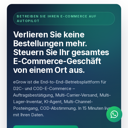
BETREIBEN SIE IHREN E-COMMERCE AUF
AUTOPILOT
Verlieren Sie keine
Bestellungen mehr.
Steuern Sie Ihr gesamtes
E-Commerce-Geschäft
von einem Ort aus.
eGrow ist die End-to-End-Betriebsplattform für
D2C- und COD-E-Commerce –
KI Agent
Auftragsbestätigung, Multi-Carrier-Versand, Multi-
Sofortige Antworten auf
WhatsApp
Lager-Inventar, KI-Agent, Multi-Channel-
Posteingang, COD-Abstimmung. In 15 Minuten live
mit Ihren Daten.