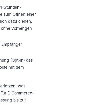
24-Stunden-
ge zum Öffnen einer
ßlich dazu dienen,
 ohne vorherigen
em Empfänger
mung (Opt-in) des
llte mit dem
verletzen, was
. Für E-Commerce-
assung bis zur