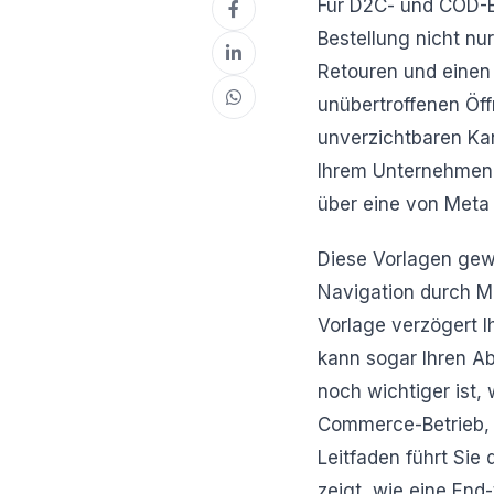
Für D2C- und COD-E
Bestellung nicht nur
Retouren und einen 
unübertroffenen Öff
unverzichtbaren Ka
Ihrem Unternehmen i
über eine von Meta
Diese Vorlagen gewä
Navigation durch M
Vorlage verzögert I
kann sogar Ihren A
noch wichtiger ist,
Commerce-Betrieb, d
Leitfaden führt Sie 
zeigt, wie eine En