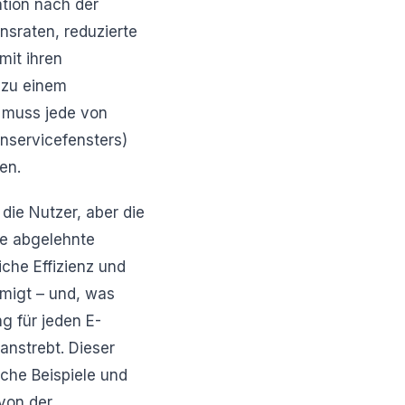
tion nach der
onsraten, reduzierte
mit ihren
n zu einem
 muss jede von
nservicefensters)
en.
die Nutzer, aber die
ne abgelehnte
iche Effizienz und
migt – und, was
g für jeden E-
anstrebt. Dieser
ische Beispiele und
von der