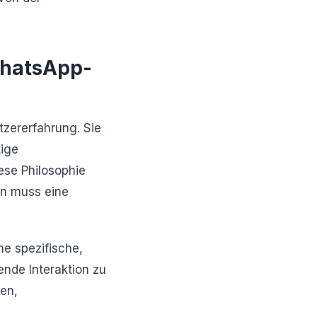
WhatsApp-
zererfahrung. Sie
tige
se Philosophie
en muss eine
ne spezifische,
ende Interaktion zu
gen,