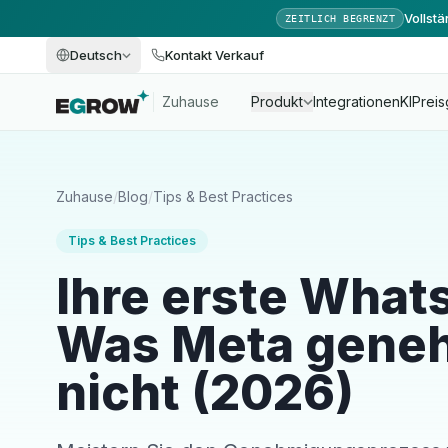
Vollst
ZEITLICH BEGRENZT
Deutsch
Kontakt Verkauf
Zuhause
Produkt
Integrationen
KI
Preis
Zuhause
/
Blog
/
Tips & Best Practices
Tips & Best Practices
Ihre erste What
Was Meta geneh
nicht (2026)