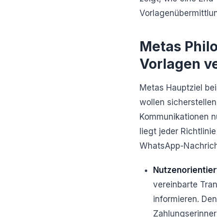
Vorlagenübermittlun
Metas Phil
Vorlagen v
Metas Hauptziel be
wollen sicherstelle
Kommunikationen nu
liegt jeder Richtli
WhatsApp-Nachricht
Nutzenorientier
vereinbarte Tran
informieren. De
Zahlungserinner