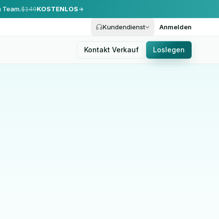
m Team.
$149
KOSTENLOS
Kundendienst
Anmelden
Kontakt Verkauf
Loslegen