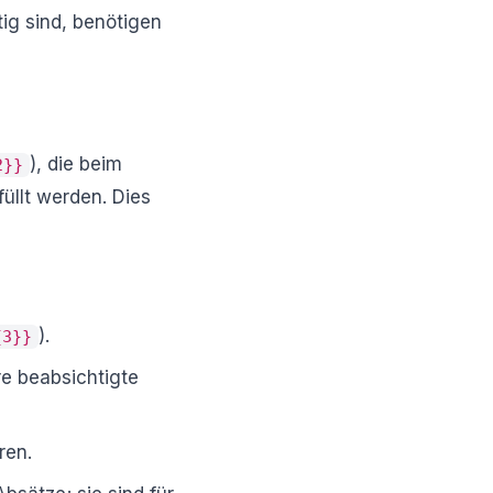
ig sind, benötigen
), die beim
2}}
üllt werden. Dies
).
{3}}
re beabsichtigte
ren.