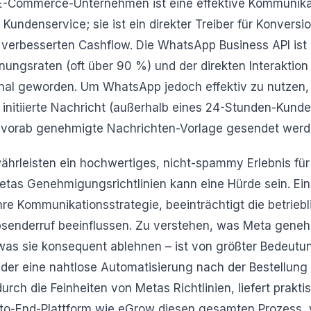
-Commerce-Unternehmen ist eine effektive Kommunika
 Kundenservice; sie ist ein direkter Treiber für Konversi
verbesserten Cashflow. Die WhatsApp Business API ist 
nungsraten (oft über 90 %) und der direkten Interaktio
nal geworden. Um WhatsApp jedoch effektiv zu nutzen,
nitiierte Nachricht (außerhalb eines 24-Stunden-Kunde
 vorab genehmigte Nachrichten-Vorlage gesendet werd
hrleisten ein hochwertiges, nicht-spammy Erlebnis für 
etas Genehmigungsrichtlinien kann eine Hürde sein. Ei
hre Kommunikationsstrategie, beeinträchtigt die betriebl
bsenderruf beeinflussen. Zu verstehen, was Meta geneh
 was sie konsequent ablehnen – ist von größter Bedeutun
er eine nahtlose Automatisierung nach der Bestellung 
durch die Feinheiten von Metas Richtlinien, liefert prakt
d-to-End-Plattform wie eGrow diesen gesamten Prozess, 