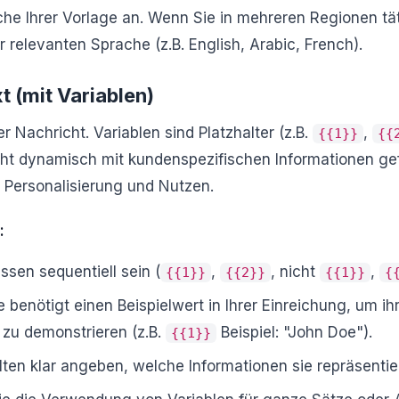
he Ihrer Vorlage an. Wenn Sie in mehreren Regionen tät
r relevanten Sprache (z.B. English, Arabic, French).
t (mit Variablen)
rer Nachricht. Variablen sind Platzhalter (z.B.
,
{{1}}
{{
ht dynamisch mit kundenspezifischen Informationen gef
r Personalisierung und Nutzen.
:
ssen sequentiell sein (
,
, nicht
,
{{1}}
{{2}}
{{1}}
{
 benötigt einen Beispielwert in Ihrer Einreichung, um ih
zu demonstrieren (z.B.
Beispiel: "John Doe").
{{1}}
llten klar angeben, welche Informationen sie repräsentie