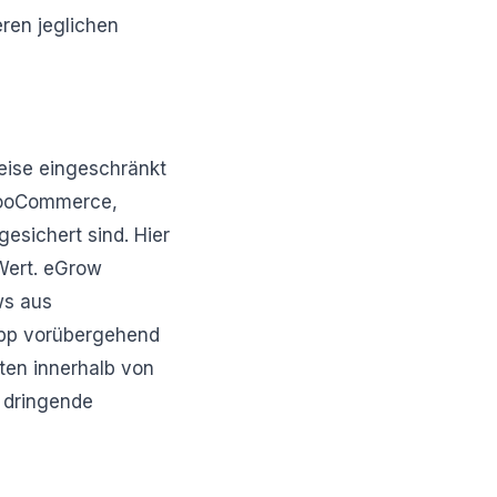
eren jeglichen
eise eingeschränkt
, WooCommerce,
sichert sind. Hier
Wert. eGrow
ws aus
App vorübergehend
aten innerhalb von
 dringende