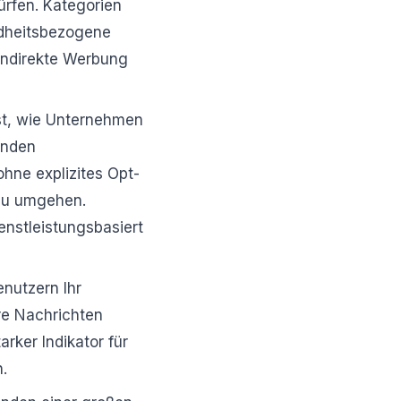
rfen. Kategorien
ndheitsbezogene
 indirekte Werbung
est, wie Unternehmen
enden
hne explizites Opt-
 zu umgehen.
enstleistungsbasiert
nutzern Ihr
re Nachrichten
rker Indikator für
.