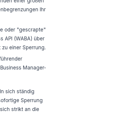
enden einer großen
enbegrenzungen Ihr
lle oder "gescrapte"
ess API (WABA) über
t zu einer Sperrung.
führender
e Business Manager-
n sich ständig
sofortige Sperrung
ich strikt an die