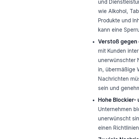
und Dienstleist
wie Alkohol, Ta
Produkte und In
kann eine Sperr
Verstoß gegen 
mit Kunden inte
unerwünschter N
in, übermäßige 
Nachrichten müss
sein und geneh
Hohe Blockier- 
Unternehmen blo
unerwünscht sin
einen Richtlini