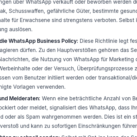
ungen über WhatsApp verkauft oder beworben werden dü
bak, Schusswaffen, gefährliche Güter, bestimmte gesu
halte für Erwachsene sind strengstens verboten. Selbst
ung auslösen.
die WhatsApp Business Policy:
Diese Richtlinie legt f
ragieren dürfen. Zu den Hauptverstößen gehören das S
achrichten, die Nutzung von WhatsApp für Marketing o
Werbeinhalte oder der Versuch, Überprüfungsprozesse
en vom Benutzer initiiert werden oder transaktional/di
migte Vorlagen verwenden.
und Melderaten:
Wenn eine beträchtliche Anzahl von Be
ckiert oder meldet, signalisiert dies WhatsApp, dass Ih
d oder als Spam wahrgenommen werden. Dies ist ein sta
enverstoß und kann zu sofortigen Einschränkungen führen