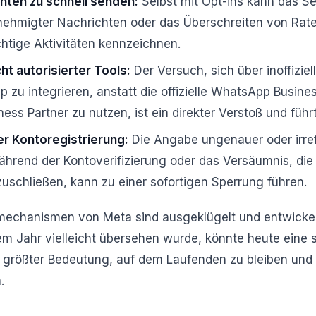
chten zu schnell senden:
Selbst mit Opt-ins kann das S
nehmigter Nachrichten oder das Überschreiten von Rat
chtige Aktivitäten kennzeichnen.
t autorisierter Tools:
Der Versuch, sich über inoffizie
 zu integrieren, anstatt die offizielle WhatsApp Busin
ess Partner zu nutzen, ist ein direkter Verstoß und führ
r Kontoregistrierung:
Die Angabe ungenauer oder irre
ährend der Kontoverifizierung oder das Versäumnis, di
zuschließen, kann zu einer sofortigen Sperrung führen.
echanismen von Meta sind ausgeklügelt und entwickel
em Jahr vielleicht übersehen wurde, könnte heute eine 
n größter Bedeutung, auf dem Laufenden zu bleiben und s
.