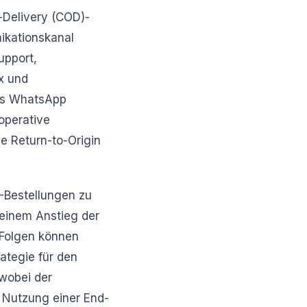
Delivery (COD)-
ikationskanal
upport,
x und
es WhatsApp
operative
e Return-to-Origin
D-Bestellungen zu
 einem Anstieg der
 Folgen können
rategie für den
wobei der
r Nutzung einer End-