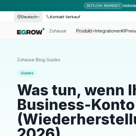
Vollst
ZEITLICH BEGRENZT
Deutsch
Kontakt Verkauf
Zuhause
Produkt
Integrationen
KI
Preis
Zuhause
/
Blog
/
Guides
Guides
Was tun, wenn 
Business-Konto 
(Wiederherstell
2026)