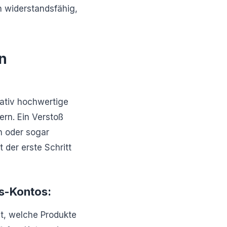
n widerstandsfähig,
n
tativ hochwertige
rn. Ein Verstoß
n oder sogar
 der erste Schritt
s-Kontos:
lt, welche Produkte