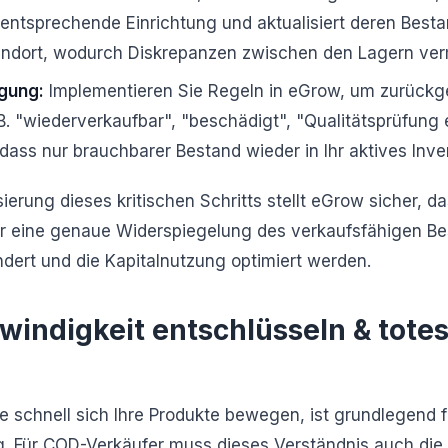
 entsprechende Einrichtung und aktualisiert deren Best
andort, wodurch Diskrepanzen zwischen den Lagern ve
gung:
Implementieren Sie Regeln in eGrow, um zurückge
z.B. "wiederverkaufbar", "beschädigt", "Qualitätsprüfung 
 dass nur brauchbarer Bestand wieder in Ihr aktives Inve
ierung dieses kritischen Schritts stellt eGrow sicher, d
 eine genaue Widerspiegelung des verkaufsfähigen Be
dert und die Kapitalnutzung optimiert werden.
indigkeit entschlüsseln & totes
e schnell sich Ihre Produkte bewegen, ist grundlegend fü
. Für COD-Verkäufer muss dieses Verständnis auch die