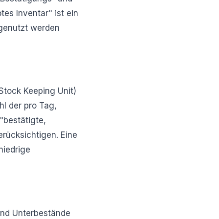
es Inventar" ist ein
el genutzt werden
(Stock Keeping Unit)
hl der pro Tag,
"bestätigte,
erücksichtigen. Eine
niedrige
und Unterbestände