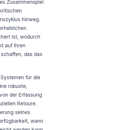
exes Zusammenspiel
ritischen
enszyklus hinweg.
erheblichen
hert ist, wodurch
kt auf Ihren
 schaffen, das das
n Systemen für die
ine robuste,
 von der Erfassung
ziellen Retoure.
ierung seines
verfügbarkeit, wann
reicht werden kann,