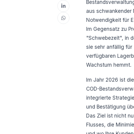
Bestandsverwaltung
aus schwankender N
Notwendigkeit für E
Im Gegensatz zu Pr
"Schwebezeit", in d
sie sehr anfällig fü
verfügbaren Lagerbe
Wachstum hemmt.
Im Jahr 2026 ist di
COD-Bestandsverwal
integrierte Strateg
und Bestätigung übe
Das Ziel ist nicht 
Flusses, die Minimi
und wo Ihre Kunden 