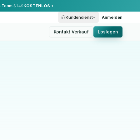
m Team.
$149
KOSTENLOS
Kundendienst
Anmelden
Kontakt Verkauf
Loslegen