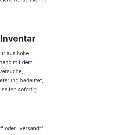
Inventar
tur aus hohe
ehend mit dem
lversuche,
ieferung bedeutet,
 selten sofortig
t" oder "versandt"