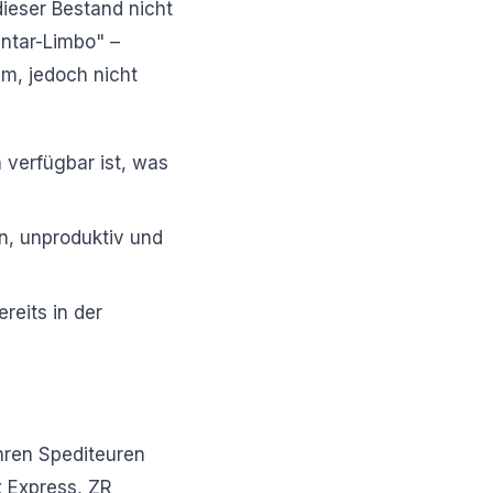
dieser Bestand nicht
entar-Limbo" –
um, jedoch nicht
 verfügbar ist, was
n, unproduktiv und
reits in der
hren Spediteuren
ix Express, ZR