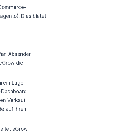
E-Commerce-
gento). Dies bietet
 "an Absender
eGrow die
Ihrem Lager
n-Dashboard
den Verkauf
e auf Ihren
leitet eGrow