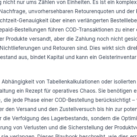
 nicht nur ums Zählen von Einheiten. Es ist ein kompl
achfrage, unvorhersehbaren Retourenquoten und der k
chtzeit-Genauigkeit über einen verlängerten Bestellleb
epaid-Bestellungen führen COD-Transaktionen zu einer 
er Produkte versandt, aber die Zahlung noch nicht gesic
r Nichtlieferungen und Retouren sind. Dies wirkt sich dire
stand aus, bindet Kapital und kann ein Geisterinventar
e Abhängigkeit von Tabellenkalkulationen oder isolierte
tung ein Rezept für operatives Chaos. Sie benötigen e
ie, die jede Phase einer COD-Bestellung berücksichtigt –
r den Versand und den Zustellversuch bis hin zur poten
nur die Verfolgung des Lagerbestands, sondern die Optim
erung von Verlusten und die Sicherstellung der Produkt
sie verlangen. Dieses Playbook beschreibt, wie dies er