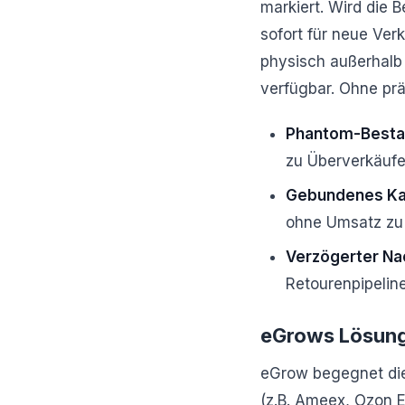
markiert. Wird die B
sofort für neue Ver
physisch außerhalb 
verfügbar. Ohne prä
Phantom-Besta
zu Überverkäufen
Gebundenes Kap
ohne Umsatz zu 
Verzögerter Na
Retourenpipelin
eGrows Lösung
eGrow begegnet dies
(z.B. Ameex, Ozon Ex