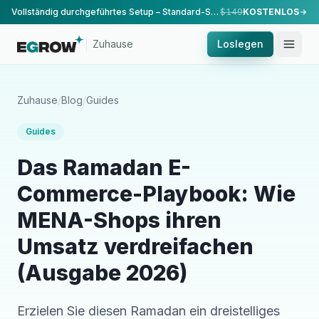
Vollständig durchgeführtes Setup – Standard-Setup, durchgeführt von unserem Team.
$149
KOSTENLOS
Zuhause
Loslegen
Zuhause
/
Blog
/
Guides
Guides
Das Ramadan E-
Commerce-Playbook: Wie
MENA-Shops ihren
Umsatz verdreifachen
(Ausgabe 2026)
Erzielen Sie diesen Ramadan ein dreistelliges