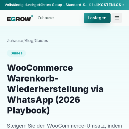
Vollständig durchgeführtes Setup – Standard-Setup, durchgeführt von unserem Team.
$149
KOSTENLOS
Zuhause
Loslegen
Zuhause
/
Blog
/
Guides
Guides
WooCommerce
Warenkorb-
Wiederherstellung via
WhatsApp (2026
Playbook)
Steigern Sie den WooCommerce-Umsatz, indem