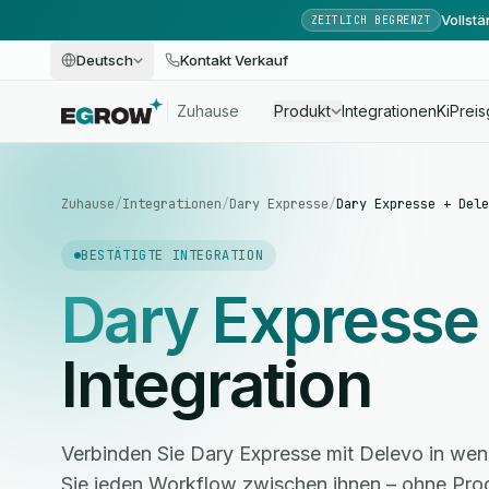
Vollst
ZEITLICH BEGRENZT
Deutsch
Kontakt Verkauf
Zuhause
Produkt
Integrationen
Ki
Preis
Zuhause
/
Integrationen
/
Dary Expresse
/
Dary Expresse + Dele
BESTÄTIGTE INTEGRATION
Dary Expresse
Integration
Verbinden Sie Dary Expresse mit Delevo in wen
Sie jeden Workflow zwischen ihnen – ohne Pro