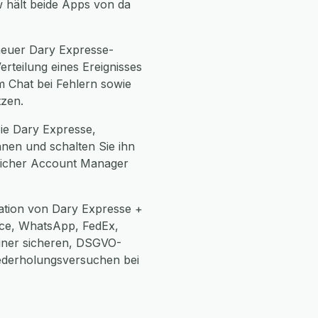
w hält beide Apps von da
neuer Dary Expresse-
teilung eines Ereignisses
m Chat bei Fehlern sowie
tzen.
Sie Dary Expresse,
hnen und schalten Sie ihn
önlicher Account Manager
ation von Dary Expresse +
ce, WhatsApp, FedEx,
einer sicheren, DSGVO-
ederholungsversuchen bei