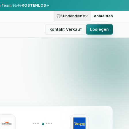
m Team.
$149
KOSTENLOS
Kundendienst
Anmelden
Kontakt Verkauf
Loslegen