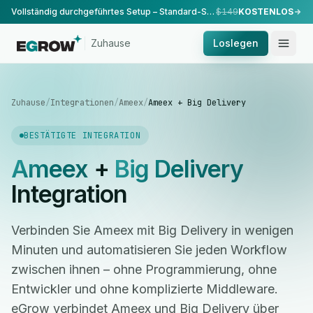
Vollständig durchgeführtes Setup – Standard-Setup, durchgeführt von unserem Team.
$149
KOSTENLOS
Zuhause
Loslegen
Zuhause
/
Integrationen
/
Ameex
/
Ameex + Big Delivery
BESTÄTIGTE INTEGRATION
Ameex
+
Big Delivery
Integration
Verbinden Sie Ameex mit Big Delivery in wenigen
Minuten und automatisieren Sie jeden Workflow
zwischen ihnen – ohne Programmierung, ohne
Entwickler und ohne komplizierte Middleware.
eGrow verbindet Ameex und Big Delivery über