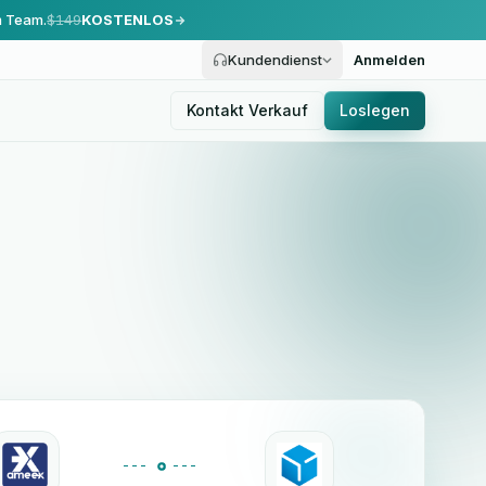
m Team.
$149
KOSTENLOS
Kundendienst
Anmelden
Kontakt Verkauf
Loslegen