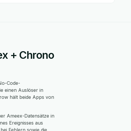
eex + Chrono
No-Code-
e einen Auslöser in
Grow hält beide Apps von
uer Ameex-Datensätze in
nes Ereignisses aus
bei Fehlern sowie die