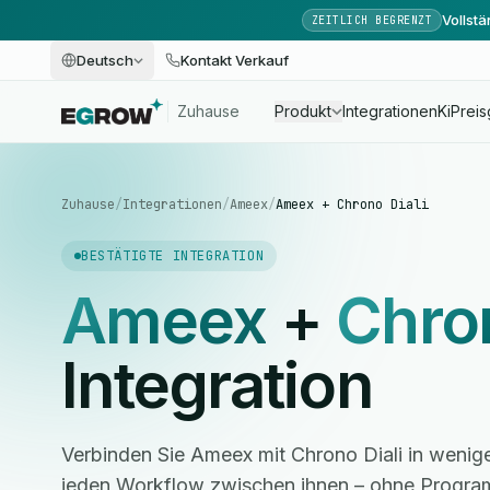
Vollst
ZEITLICH BEGRENZT
Deutsch
Kontakt Verkauf
Zuhause
Produkt
Integrationen
Ki
Preis
Zuhause
/
Integrationen
/
Ameex
/
Ameex + Chrono Diali
BESTÄTIGTE INTEGRATION
Ameex
+
Chron
Integration
Verbinden Sie Ameex mit Chrono Diali in wenig
jeden Workflow zwischen ihnen – ohne Progra