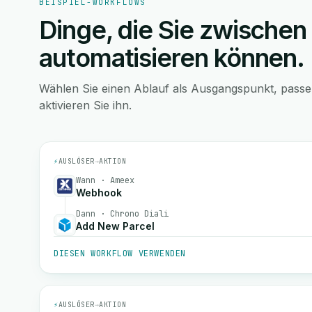
BEISPIEL-WORKFLOWS
Dinge, die Sie zwischen
automatisieren können.
Wählen Sie einen Ablauf als Ausgangspunkt, pass
aktivieren Sie ihn.
⚡
AUSLÖSER
→
AKTION
Wann · Ameex
Webhook
Dann · Chrono Diali
Add New Parcel
DIESEN WORKFLOW VERWENDEN
⚡
AUSLÖSER
→
AKTION