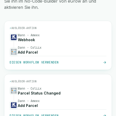
Sie ihn im No-Code-Builder von eGrow an und
aktivieren Sie ihn.
⚡
AUSLÖSER
→
AKTION
Wann · Ameex
Webhook
Dann · Coliix
Add Parcel
DIESEN WORKFLOW VERWENDEN
⚡
AUSLÖSER
→
AKTION
Wann · Coliix
Parcel Status Changed
Dann · Ameex
Add Parcel
DIESEN WORKFLOW VERWENDEN