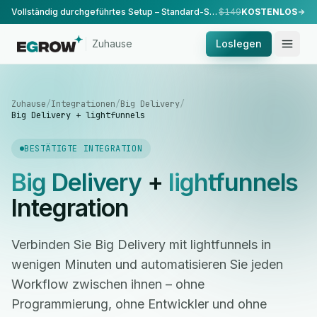
Vollständig durchgeführtes Setup – Standard-Setup, durchgeführt von unserem Team.
$149
KOSTENLOS
Zuhause
Loslegen
Zuhause
/
Integrationen
/
Big Delivery
/
Big Delivery + lightfunnels
BESTÄTIGTE INTEGRATION
Big Delivery
+
lightfunnels
Integration
Verbinden Sie Big Delivery mit lightfunnels in
wenigen Minuten und automatisieren Sie jeden
Workflow zwischen ihnen – ohne
Programmierung, ohne Entwickler und ohne