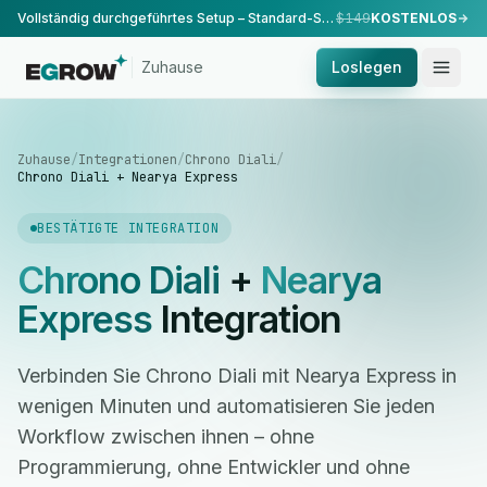
Vollständig durchgeführtes Setup – Standard-Setup, durchgeführt von unserem Team.
$149
KOSTENLOS
Zuhause
Loslegen
Zuhause
/
Integrationen
/
Chrono Diali
/
Chrono Diali + Nearya Express
BESTÄTIGTE INTEGRATION
Chrono Diali
+
Nearya
Express
Integration
Verbinden Sie Chrono Diali mit Nearya Express in
wenigen Minuten und automatisieren Sie jeden
Workflow zwischen ihnen – ohne
Programmierung, ohne Entwickler und ohne