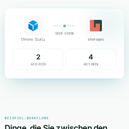
ÜBER EGROW
Chrono Diali
shorages
2
4
AUSLÖSER
AKTIONEN
BEISPIEL-WORKFLOWS
Dinge, die Sie zwischen den