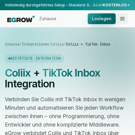
Vollständig durchgeführtes Setup – Standard-Setup, durchgeführt von unserem Team.
$149
KOSTENLOS
Zuhause
Loslegen
Zuhause
/
Integrationen
/
Coliix
/
Coliix + TikTok Inbox
BESTÄTIGTE INTEGRATION
Coliix
+
TikTok Inbox
Integration
Verbinden Sie Coliix mit TikTok Inbox in wenigen
Minuten und automatisieren Sie jeden Workflow
zwischen ihnen – ohne Programmierung, ohne
Entwickler und ohne komplizierte Middleware.
eGrow verbindet Coliix und TikTok Inbox über