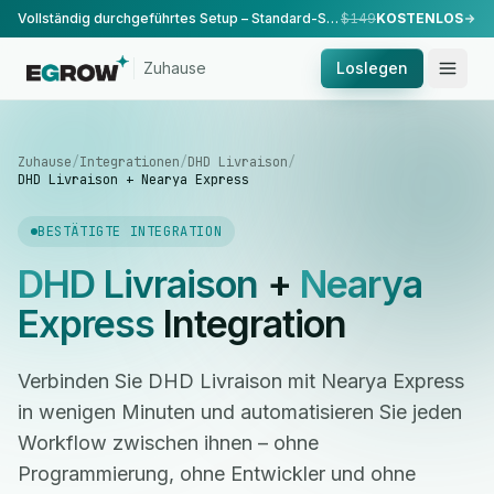
Vollständig durchgeführtes Setup – Standard-Setup, durchgeführt von unserem Team.
$149
KOSTENLOS
Zuhause
Loslegen
Zuhause
/
Integrationen
/
DHD Livraison
/
DHD Livraison + Nearya Express
BESTÄTIGTE INTEGRATION
DHD Livraison
+
Nearya
Express
Integration
Verbinden Sie DHD Livraison mit Nearya Express
in wenigen Minuten und automatisieren Sie jeden
Workflow zwischen ihnen – ohne
Programmierung, ohne Entwickler und ohne