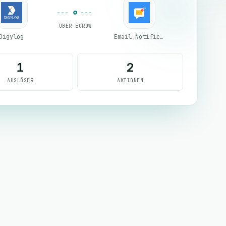
ÜBER EGROW
Digylog
Email Notifications by eGrow
1
2
AUSLÖSER
AKTIONEN