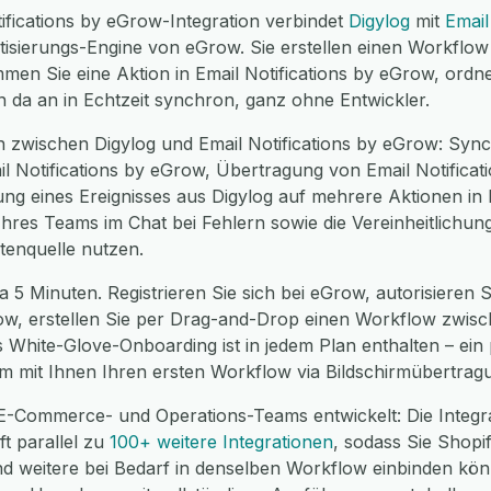
ifications by eGrow-Integration verbindet
Digylog
mit
Email
sierungs-Engine von eGrow. Sie erstellen einen Workflow 
mmen Sie eine Aktion in Email Notifications by eGrow, ordne
 da an in Echtzeit synchron, ganz ohne Entwickler.
 zwischen Digylog und Email Notifications by eGrow: Syn
il Notifications by eGrow, Übertragung von Email Notific
ung eines Ereignisses aus Digylog auf mehrere Aktionen in E
hres Teams im Chat bei Fehlern sowie die Vereinheitlichu
tenquelle nutzen.
 5 Minuten. Registrieren Sie sich bei eGrow, autorisieren S
row, erstellen Sie per Drag-and-Drop einen Workflow zwis
es White-Glove-Onboarding ist in jedem Plan enthalten – ei
m mit Ihnen Ihren ersten Workflow via Bildschirmübertrag
E-Commerce- und Operations-Teams entwickelt: Die Integra
ft parallel zu
100+ weitere Integrationen
, sodass Sie Shop
weitere bei Bedarf in denselben Workflow einbinden können