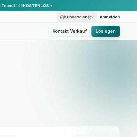
m Team.
$149
KOSTENLOS
Kundendienst
Anmelden
Kontakt Verkauf
Loslegen