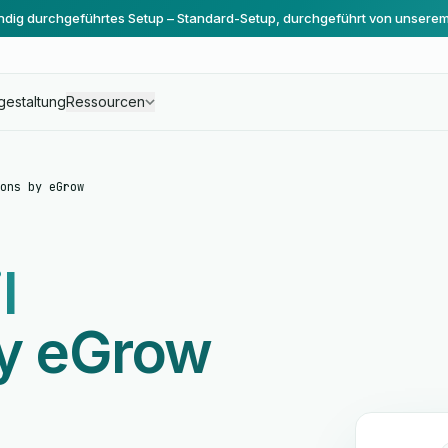
ändig durchgeführtes Setup – Standard-Setup, durchgeführt von unsere
gestaltung
Ressourcen
ons by eGrow
l
by eGrow