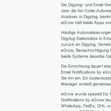
Die Digylog- und Email Not
über die No-Code-Automati
Auslöser in Digylog, besti
eGrow hält beide Apps von
Häufige Automatisierungen
Digylog-Datensätze in Ema
zurück an Digylog, Verteil
eGrow, Benachrichtigung I
beide Systeme dieselbe Da
Die Einrichtung dauert etwa
Email Notifications by eG
Sie ihn ein. Ein kostenlos
Manager erstellt gemeinsa
eGrow wurde speziell für 
Notifications by eGrow läu
WhatsApp, FedEx, DHL und 