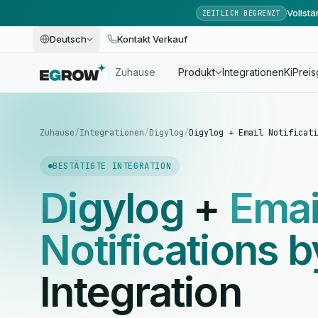
Vollst
ZEITLICH BEGRENZT
Deutsch
Kontakt Verkauf
Zuhause
Produkt
Integrationen
Ki
Preis
Zuhause
/
Integrationen
/
Digylog
/
Digylog + Email Notificati
BESTÄTIGTE INTEGRATION
Digylog
+
Emai
Notifications 
Integration