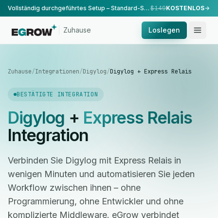
Vollständig durchgeführtes Setup – Standard-Setup, durchgeführt von unserem Team.
$149
KOSTENLOS
Zuhause
Loslegen
Zuhause
/
Integrationen
/
Digylog
/
Digylog + Express Relais
BESTÄTIGTE INTEGRATION
Digylog
+
Express Relais
Integration
Verbinden Sie Digylog mit Express Relais in
wenigen Minuten und automatisieren Sie jeden
Workflow zwischen ihnen – ohne
Programmierung, ohne Entwickler und ohne
komplizierte Middleware. eGrow verbindet