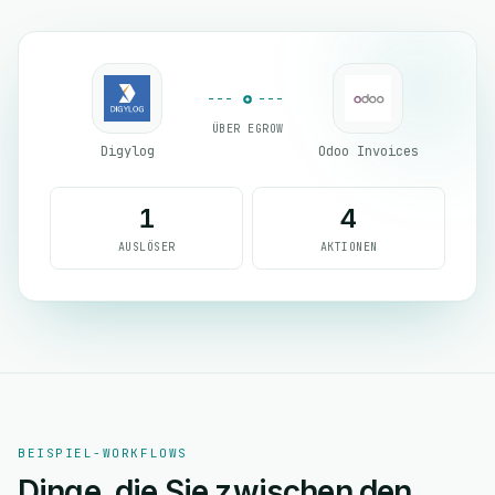
ÜBER EGROW
Digylog
Odoo Invoices
1
4
AUSLÖSER
AKTIONEN
BEISPIEL-WORKFLOWS
Dinge, die Sie zwischen den