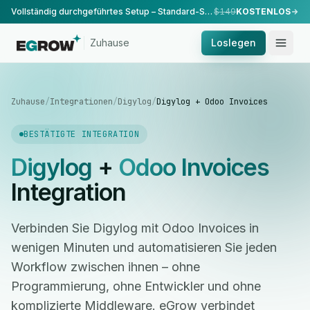
Vollständig durchgeführtes Setup – Standard-Setup, durchgeführt von unserem Team.
$149
KOSTENLOS
Zuhause
Loslegen
Zuhause
/
Integrationen
/
Digylog
/
Digylog + Odoo Invoices
BESTÄTIGTE INTEGRATION
Digylog
+
Odoo Invoices
Integration
Verbinden Sie Digylog mit Odoo Invoices in
wenigen Minuten und automatisieren Sie jeden
Workflow zwischen ihnen – ohne
Programmierung, ohne Entwickler und ohne
komplizierte Middleware. eGrow verbindet