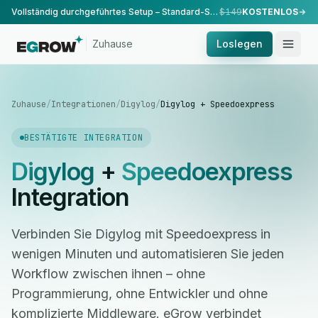
Vollständig durchgeführtes Setup – Standard-Setup, durchgeführt von unserem Team.
$149
KOSTENLOS
Zuhause
Loslegen
Zuhause
/
Integrationen
/
Digylog
/
Digylog + Speedoexpress
BESTÄTIGTE INTEGRATION
Digylog
+
Speedoexpress
Integration
Verbinden Sie Digylog mit Speedoexpress in
wenigen Minuten und automatisieren Sie jeden
Workflow zwischen ihnen – ohne
Programmierung, ohne Entwickler und ohne
komplizierte Middleware. eGrow verbindet