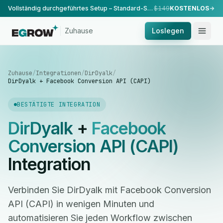
Vollständig durchgeführtes Setup – Standard-Setup, durchgeführt von unserem Team.
$149
KOSTENLOS
Zuhause
Loslegen
Zuhause
/
Integrationen
/
DirDyalk
/
DirDyalk + Facebook Conversion API (CAPI)
BESTÄTIGTE INTEGRATION
DirDyalk
+
Facebook
Conversion API (CAPI)
Integration
Verbinden Sie DirDyalk mit Facebook Conversion
API (CAPI) in wenigen Minuten und
automatisieren Sie jeden Workflow zwischen