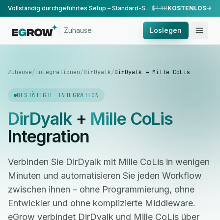
Vollständig durchgeführtes Setup – Standard-Setup, durchgeführt von unserem Team.
$149
KOSTENLOS
Zuhause
Loslegen
Zuhause
/
Integrationen
/
DirDyalk
/
DirDyalk + Mille CoLis
BESTÄTIGTE INTEGRATION
DirDyalk
+
Mille CoLis
Integration
Verbinden Sie DirDyalk mit Mille CoLis in wenigen
Minuten und automatisieren Sie jeden Workflow
zwischen ihnen – ohne Programmierung, ohne
Entwickler und ohne komplizierte Middleware.
eGrow verbindet DirDyalk und Mille CoLis über