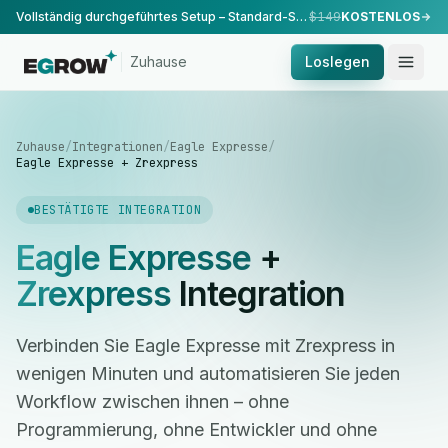
Vollständig durchgeführtes Setup – Standard-Setup, durchgeführt von unserem Team.
$149
KOSTENLOS
Zuhause
Loslegen
Zuhause
/
Integrationen
/
Eagle Expresse
/
Eagle Expresse + Zrexpress
BESTÄTIGTE INTEGRATION
Eagle Expresse
+
Zrexpress
Integration
Verbinden Sie Eagle Expresse mit Zrexpress in
wenigen Minuten und automatisieren Sie jeden
Workflow zwischen ihnen – ohne
Programmierung, ohne Entwickler und ohne