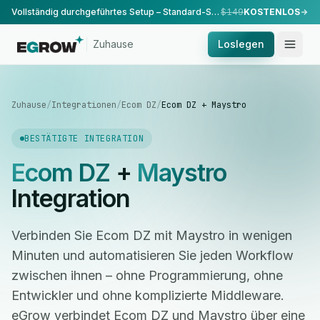
Vollständig durchgeführtes Setup – Standard-Setup, durchgeführt von unserem Team.
$149
KOSTENLOS
Zuhause
Loslegen
Zuhause
/
Integrationen
/
Ecom DZ
/
Ecom DZ + Maystro
BESTÄTIGTE INTEGRATION
Ecom DZ
+
Maystro
Integration
Verbinden Sie Ecom DZ mit Maystro in wenigen
Minuten und automatisieren Sie jeden Workflow
zwischen ihnen – ohne Programmierung, ohne
Entwickler und ohne komplizierte Middleware.
eGrow verbindet Ecom DZ und Maystro über eine