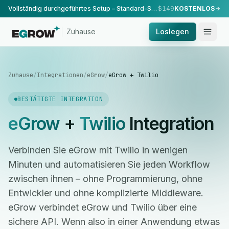
Vollständig durchgeführtes Setup – Standard-Setup, durchgeführt von unserem Team.
$149
KOSTENLOS
Zuhause
Loslegen
Zuhause
/
Integrationen
/
eGrow
/
eGrow + Twilio
BESTÄTIGTE INTEGRATION
eGrow
+
Twilio
Integration
Verbinden Sie eGrow mit Twilio in wenigen
Minuten und automatisieren Sie jeden Workflow
zwischen ihnen – ohne Programmierung, ohne
Entwickler und ohne komplizierte Middleware.
eGrow verbindet eGrow und Twilio über eine
sichere API. Wenn also in einer Anwendung etwas