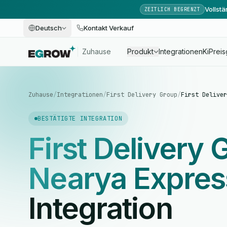
Vollst
ZEITLICH BEGRENZT
Deutsch
Kontakt Verkauf
Zuhause
Produkt
Integrationen
Ki
Preis
Zuhause
/
Integrationen
/
First Delivery Group
/
First Deliver
BESTÄTIGTE INTEGRATION
First Delivery
Nearya Expres
Integration