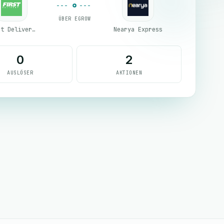
ÜBER EGROW
First Delivery Group
Nearya Express
0
2
AUSLÖSER
AKTIONEN