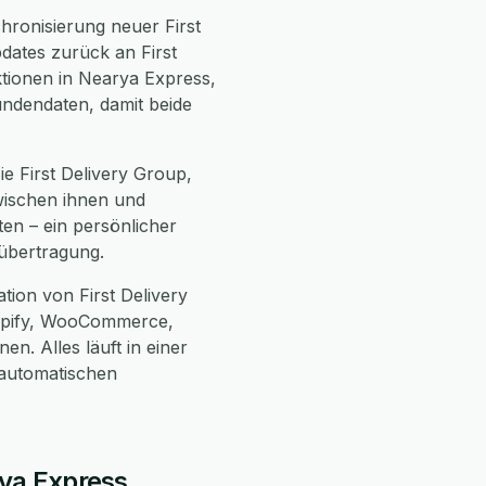
hronisierung neuer First
ates zurück an First
ktionen in Nearya Express,
undendaten, damit beide
ie First Delivery Group,
wischen ihnen und
ten – ein persönlicher
übertragung.
ion von First Delivery
hopify, WooCommerce,
. Alles läuft in einer
automatischen
rya Express