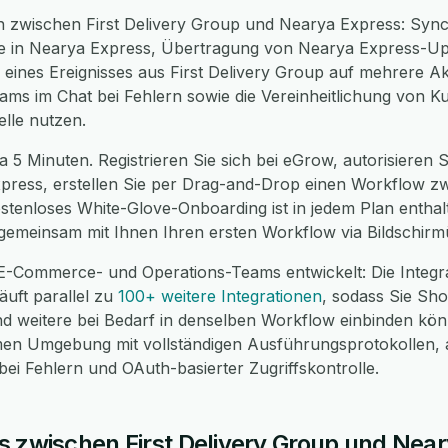
 zwischen First Delivery Group und Nearya Express: Sync
e in Nearya Express, Übertragung von Nearya Express-Upd
g eines Ereignisses aus First Delivery Group auf mehrere A
ams im Chat bei Fehlern sowie die Vereinheitlichung von K
lle nutzen.
a 5 Minuten. Registrieren Sie sich bei eGrow, autorisieren S
xpress, erstellen Sie per Drag-and-Drop einen Workflow z
kostenloses White-Glove-Onboarding ist in jedem Plan enthal
gemeinsam mit Ihnen Ihren ersten Workflow via Bildschirm
E-Commerce- und Operations-Teams entwickelt: Die Integrat
uft parallel zu
100+ weitere Integrationen
, sodass Sie S
weitere bei Bedarf in denselben Workflow einbinden können
en Umgebung mit vollständigen Ausführungsprotokollen, 
i Fehlern und OAuth-basierter Zugriffskontrolle.
s zwischen First Delivery Group und Nea