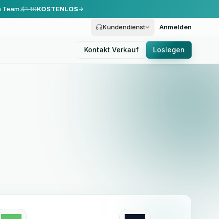
m Team.
$149
KOSTENLOS
Kundendienst
Anmelden
Kontakt Verkauf
Loslegen