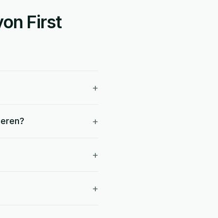
von First
+
+
ieren?
+
+