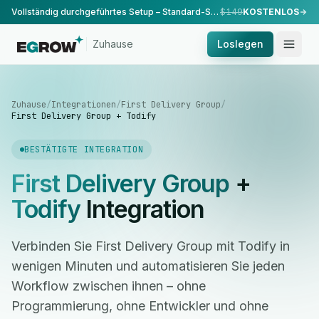
Vollständig durchgeführtes Setup – Standard-Setup, durchgeführt von unserem Team.
$149
KOSTENLOS
Zuhause
Loslegen
Zuhause
/
Integrationen
/
First Delivery Group
/
First Delivery Group + Todify
BESTÄTIGTE INTEGRATION
First Delivery Group
+
Todify
Integration
Verbinden Sie First Delivery Group mit Todify in
wenigen Minuten und automatisieren Sie jeden
Workflow zwischen ihnen – ohne
Programmierung, ohne Entwickler und ohne