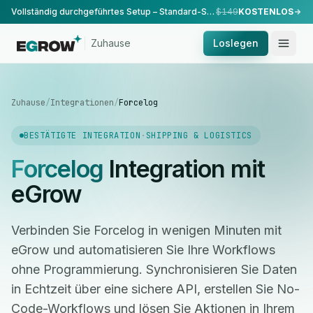
Vollständig durchgeführtes Setup – Standard-Setup, durchgeführt von unserem Team.
$149
KOSTENLOS
Zuhause
Loslegen
Zuhause
/
Integrationen
/
Forcelog
BESTÄTIGTE INTEGRATION
·
SHIPPING & LOGISTICS
Forcelog
Integration mit
eGrow
Verbinden Sie Forcelog in wenigen Minuten mit
eGrow und automatisieren Sie Ihre Workflows
ohne Programmierung. Synchronisieren Sie Daten
in Echtzeit über eine sichere API, erstellen Sie No-
Code-Workflows und lösen Sie Aktionen in Ihrem