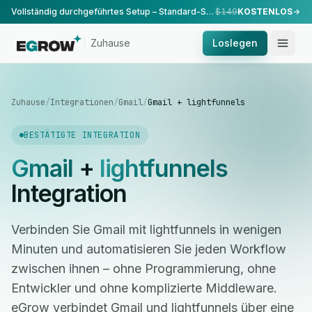
Vollständig durchgeführtes Setup – Standard-Setup, durchgeführt von unserem Team.
$149
KOSTENLOS
Zuhause
Loslegen
Zuhause
/
Integrationen
/
Gmail
/
Gmail + lightfunnels
BESTÄTIGTE INTEGRATION
Gmail
+
lightfunnels
Integration
Verbinden Sie Gmail mit lightfunnels in wenigen
Minuten und automatisieren Sie jeden Workflow
zwischen ihnen – ohne Programmierung, ohne
Entwickler und ohne komplizierte Middleware.
eGrow verbindet Gmail und lightfunnels über eine