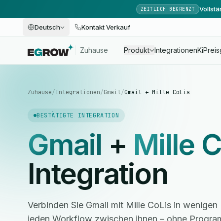
Vollst
ZEITLICH BEGRENZT
Deutsch
Kontakt Verkauf
Zuhause
Produkt
Integrationen
Ki
Preis
Zuhause
/
Integrationen
/
Gmail
/
Gmail + Mille CoLis
BESTÄTIGTE INTEGRATION
Gmail
+
Mille 
Integration
Verbinden Sie Gmail mit Mille CoLis in wenigen
jeden Workflow zwischen ihnen – ohne Progra