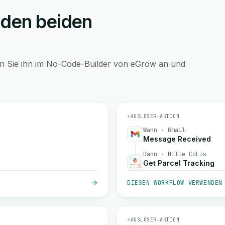
 den beiden
en Sie ihn im No-Code-Builder von eGrow an und
⚡
AUSLÖSER
→
AKTION
Wann · Gmail
Message Received
Dann · Mille CoLis
Get Parcel Tracking
DIESEN WORKFLOW VERWENDEN
⚡
AUSLÖSER
→
AKTION