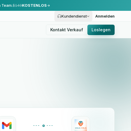
m Team.
$149
KOSTENLOS
Kundendienst
Anmelden
Kontakt Verkauf
Loslegen