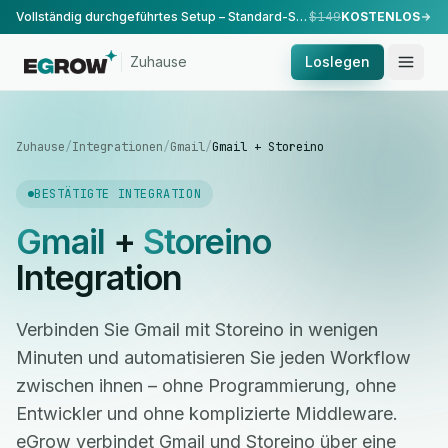
Vollständig durchgeführtes Setup – Standard-Setup, durchgeführt von unserem Team.
$149
KOSTENLOS
Zuhause
Loslegen
Zuhause
/
Integrationen
/
Gmail
/
Gmail + Storeino
BESTÄTIGTE INTEGRATION
Gmail
+
Storeino
Integration
Verbinden Sie Gmail mit Storeino in wenigen
Minuten und automatisieren Sie jeden Workflow
zwischen ihnen – ohne Programmierung, ohne
Entwickler und ohne komplizierte Middleware.
eGrow verbindet Gmail und Storeino über eine