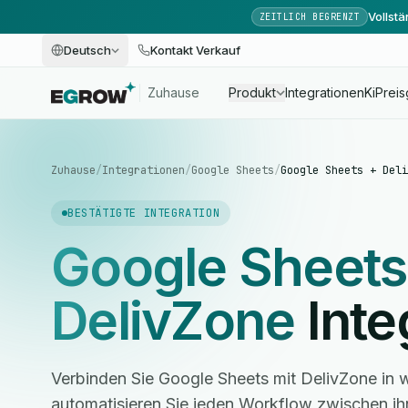
Vollst
ZEITLICH BEGRENZT
Deutsch
Kontakt Verkauf
Zuhause
Produkt
Integrationen
Ki
Preis
Zuhause
/
Integrationen
/
Google Sheets
/
Google Sheets + Deli
BESTÄTIGTE INTEGRATION
Google Sheets
DelivZone
Inte
Verbinden Sie Google Sheets mit DelivZone in
automatisieren Sie jeden Workflow zwischen i