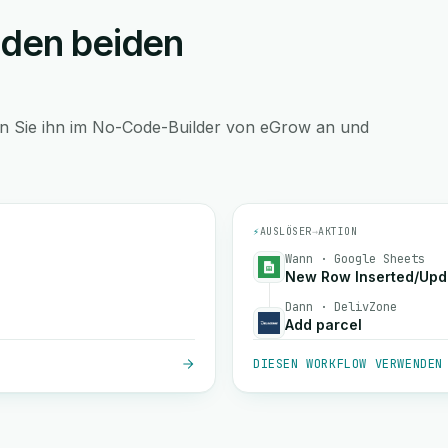
 den beiden
en Sie ihn im No-Code-Builder von eGrow an und
⚡
AUSLÖSER
→
AKTION
Wann · Google Sheets
New Row Inserted/Upd
Dann · DelivZone
Add parcel
DIESEN WORKFLOW VERWENDEN