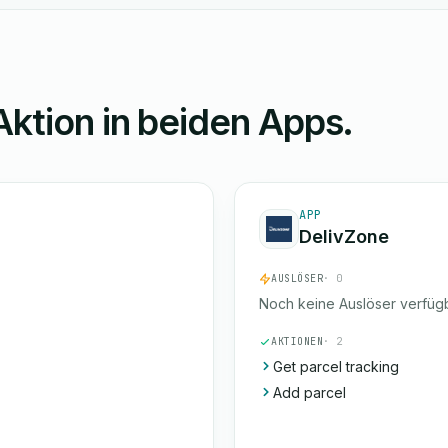
Aktion in beiden Apps.
APP
DelivZone
AUSLÖSER
· 0
Noch keine Auslöser verfügb
AKTIONEN
· 2
Get parcel tracking
Add parcel