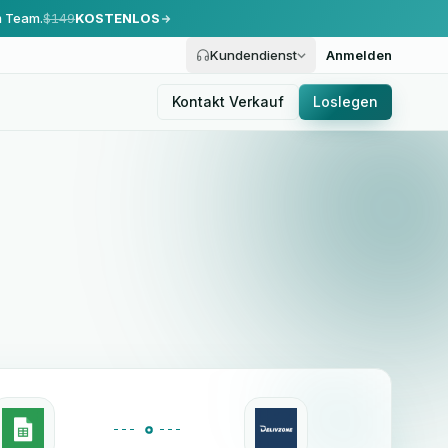
m Team.
$149
KOSTENLOS
Kundendienst
Anmelden
Kontakt Verkauf
Loslegen