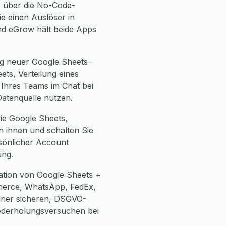
e
über die No-Code-
e einen Auslöser in
und eGrow hält beide Apps
g neuer Google Sheets-
ts, Verteilung eines
 Ihres Teams im Chat bei
Datenquelle nutzen.
Sie Google Sheets,
n ihnen und schalten Sie
rsönlicher Account
ung.
ation von Google Sheets +
merce, WhatsApp, FedEx,
einer sicheren, DSGVO-
ederholungsversuchen bei