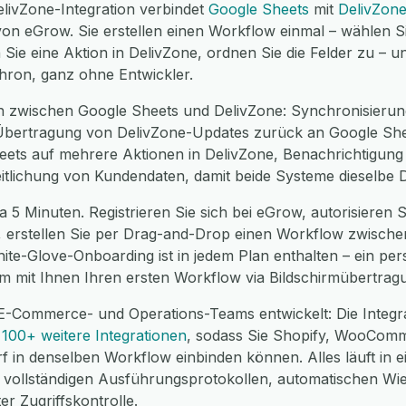
livZone-Integration verbindet
Google Sheets
mit
DelivZon
on eGrow. Sie erstellen einen Workflow einmal – wählen Si
Sie eine Aktion in DelivZone, ordnen Sie die Felder zu – 
chron, ganz ohne Entwickler.
n zwischen Google Sheets und DelivZone: Synchronisierun
Übertragung von DelivZone-Updates zurück an Google Shee
eets auf mehrere Aktionen in DelivZone, Benachrichtigung
eitlichung von Kundendaten, damit beide Systeme dieselbe 
a 5 Minuten. Registrieren Sie sich bei eGrow, autorisieren 
e, erstellen Sie per Drag-and-Drop einen Workflow zwische
hite-Glove-Onboarding ist in jedem Plan enthalten – ein pe
m mit Ihnen Ihren ersten Workflow via Bildschirmübertrag
 E-Commerce- und Operations-Teams entwickelt: Die Integr
u
100+ weitere Integrationen
, sodass Sie Shopify, WooCom
f in denselben Workflow einbinden können. Alles läuft in 
ollständigen Ausführungsprotokollen, automatischen Wi
r Zugriffskontrolle.