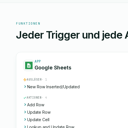
FUNKTIONEN
Jeder Trigger und jede 
APP
Google Sheets
AUSLÖSER
· 1
New Row Inserted/Updated
AKTIONEN
· 4
Add Row
Update Row
Update Cell
Lookup and Update Row