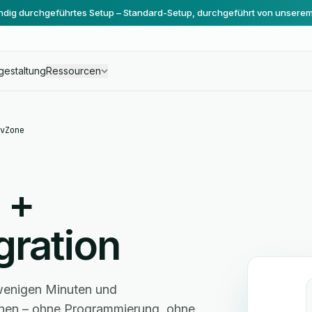
ändig durchgeführtes Setup – Standard-Setup, durchgeführt von unsere
gestaltung
Ressourcen
vZone
+
gration
 wenigen Minuten und
hnen – ohne Programmierung, ohne