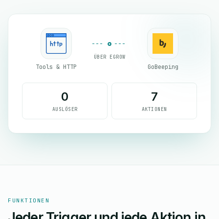
ÜBER EGROW
Tools & HTTP
GoBeeping
0
7
AUSLÖSER
AKTIONEN
FUNKTIONEN
Jeder Trigger und jede Aktion in