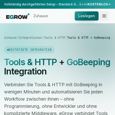
Vollständig durchgeführtes Setup – Standard-Setup, durchgeführt von unserem Team.
$149
KOSTENLOS
Zuhause
Loslegen
Zuhause
/
Integrationen
/
Tools & HTTP
/
Tools & HTTP + GoBeeping
BESTÄTIGTE INTEGRATION
Tools & HTTP
+
GoBeeping
Integration
Verbinden Sie Tools & HTTP mit GoBeeping in
wenigen Minuten und automatisieren Sie jeden
Workflow zwischen ihnen – ohne
Programmierung, ohne Entwickler und ohne
komplizierte Middleware. eGrow verbindet Tools